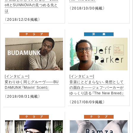
ottとSUNNOVAの見つめる先と
（2018/10/30掲載）
は
（2018/12/26掲載）
[インタビュー]
[インタビュー]
変わりゆく同じグルーヴ――BU
音楽にとどまらない、発想として
DAMUNK『Movin’ Scent』
の面白さ――ジェフ・パーカーが
ゆっくり語る『The New Breed』
（2018/08/31掲載）
（2017/08/09掲載）