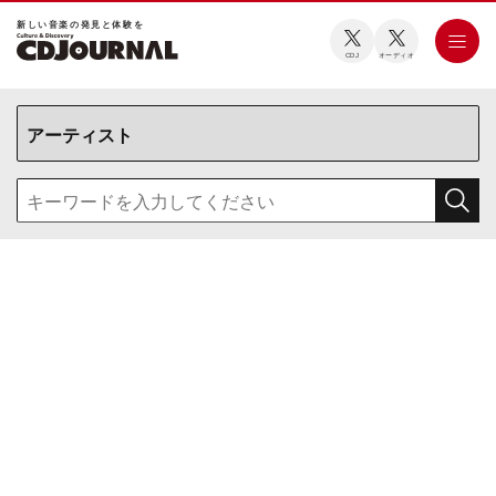
新しい⾳楽の発⾒と体験を
CDJ
オーディオ