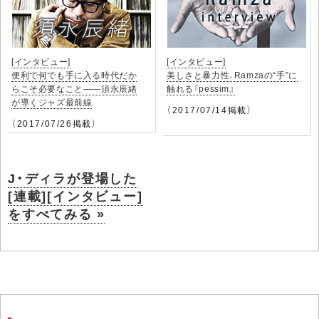
[インタビュー]
[インタビュー]
便利で何でも手に入る時代だか
美しさと暴力性、Ramzaの“手”に
らこそ必要なこと――須永辰緒
触れる『pessim』
が導くジャズ最前線
（2017/07/14掲載）
（2017/07/26掲載）
J・ディラが登場した
[連載][インタビュー]
をすべてみる »