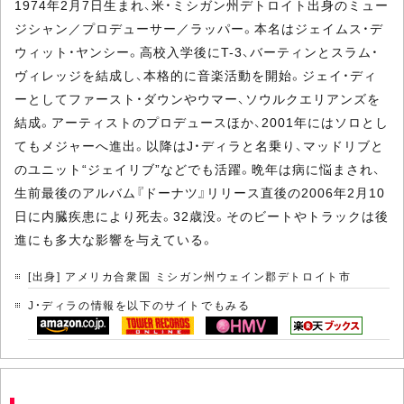
1974年2月7日生まれ、米・ミシガン州デトロイト出身のミュー
ジシャン／プロデューサー／ラッパー。本名はジェイムス・デ
ウィット・ヤンシー。高校入学後にT-3、バーティンとスラム・
ヴィレッジを結成し、本格的に音楽活動を開始。ジェイ・ディ
ーとしてファースト・ダウンやウマー、ソウルクエリアンズを
結成。アーティストのプロデュースほか、2001年にはソロとし
てもメジャーへ進出。以降はJ・ディラと名乗り、マッドリブと
のユニット“ジェイリブ”などでも活躍。晩年は病に悩まされ、
生前最後のアルバム『ドーナツ』リリース直後の2006年2月10
日に内臓疾患により死去。32歳没。そのビートやトラックは後
進にも多大な影響を与えている。
[出身] アメリカ合衆国 ミシガン州ウェイン郡デトロイト市
J・ディラの情報を以下のサイトでもみる