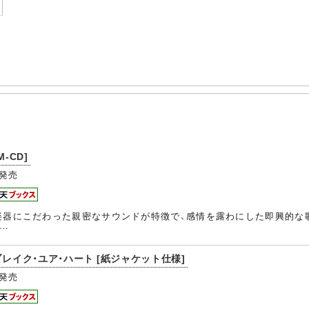
M-CD]
発売
楽器にこだわった親密なサウンドが特徴で、感情を露わにした即興的な
…
ブレイク・ユア・ハート [紙ジャケット仕様]
発売