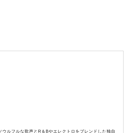
。ソウルフルな歌声とR＆Bやエレクトロをブレンドした独自