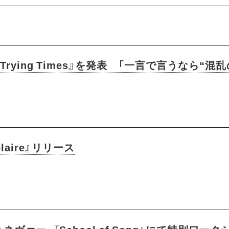
rying Times』を発表 「一言で言うなら“混
aire』リリース