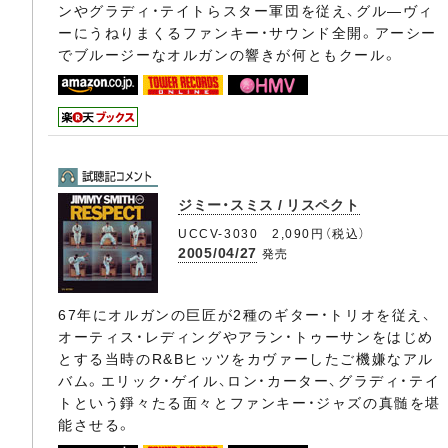
ンやグラディ・テイトらスター軍団を従え、グル―ヴィ
ーにうねりまくるファンキー・サウンド全開。アーシー
でブルージーなオルガンの響きが何ともクール。
ジミー・スミス / リスペクト
UCCV-3030 2,090円（税込）
2005/04/27
発売
67年にオルガンの巨匠が2種のギター・トリオを従え、
オーティス・レディングやアラン・トゥーサンをはじめ
とする当時のR&Bヒッツをカヴァーしたご機嫌なアル
バム。エリック・ゲイル、ロン・カーター、グラディ・テイ
トという錚々たる面々とファンキー・ジャズの真髄を堪
能させる。