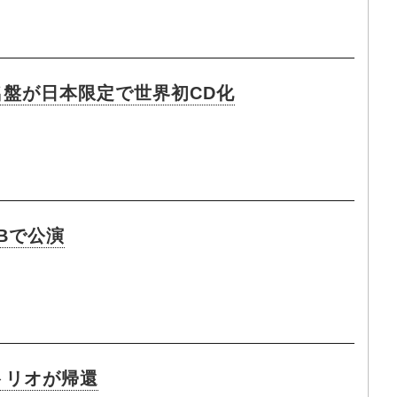
名盤が日本限定で世界初CD化
UBで公演
トリオが帰還