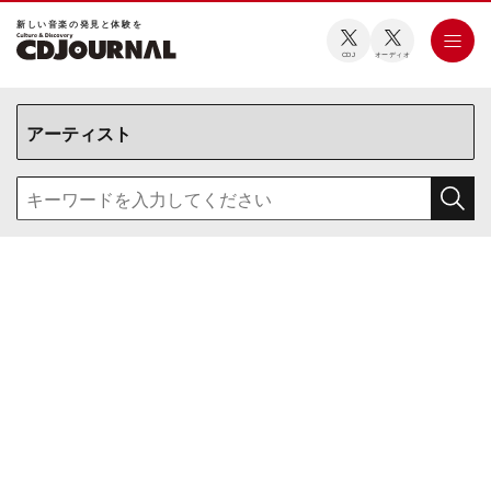
新しい⾳楽の発⾒と体験を
CDJ
オーディオ