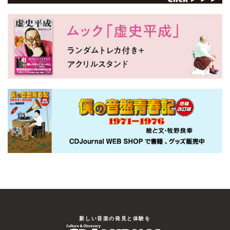
新しい⾳楽の発⾒と体験を