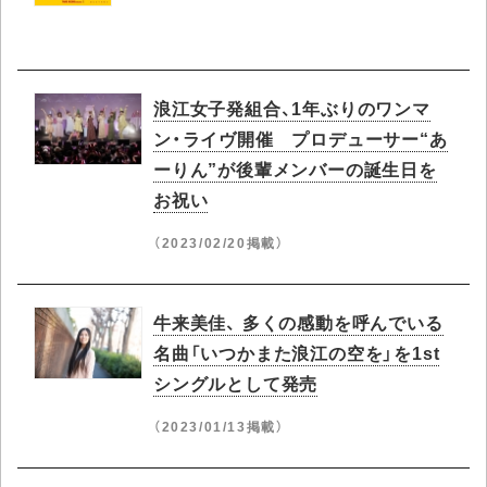
浪江女子発組合、1年ぶりのワンマ
ン・ライヴ開催 プロデューサー“あ
ーりん”が後輩メンバーの誕生日を
お祝い
（2023/02/20掲載）
牛来美佳、 多くの感動を呼んでいる
名曲「いつかまた浪江の空を」を1st
シングルとして発売
（2023/01/13掲載）