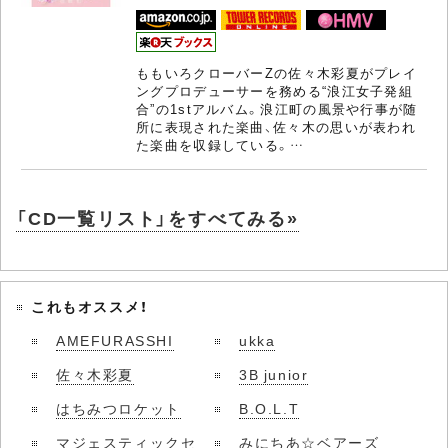
ももいろクローバーZの佐々木彩夏がプレイ
ングプロデューサーを務める“浪江女子発組
合”の1stアルバム。浪江町の風景や行事が随
所に表現された楽曲、佐々木の思いが表われ
た楽曲を収録している。…
「CD一覧リスト」をすべてみる»
これもオススメ！
AMEFURASSHI
ukka
佐々木彩夏
3B junior
はちみつロケット
B.O.L.T
マジェスティックセ
みにちあ☆ベアーズ