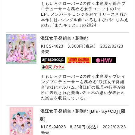
ももいろクローバーZの佐々木彩夏が総合プ
ロデューサーを務める女子ユニットの1st
EP。メンバーチェンジを経てリリースされた
本作には、シングル曲「いろむすび」や「なみえ
のわ」「またキミと。」の2024…
浪江女子発組合 / 花咲む
KICS-4023 3,300円（税込）
2022/02/23
発売
ももいろクローバーZの佐々木彩夏がプレイ
ングプロデューサーを務める“浪江女子発組
合”の1stアルバム。浪江町の風景や行事が随
所に表現された楽曲、佐々木の思いが表われ
た楽曲を収録している。…
浪江女子発組合 / 花咲む [Blu-ray+CD] [限
定]
KICS-94023 8,250円（税込）
2022/02/23
発売