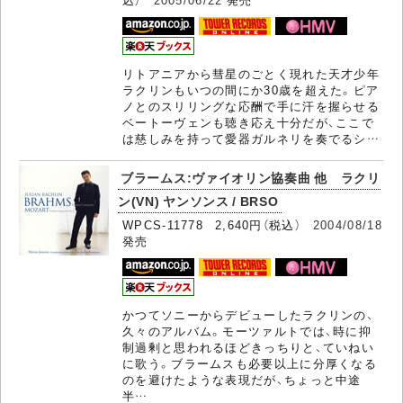
リトアニアから彗星のごとく現れた天才少年
ラクリンもいつの間にか30歳を超えた。ピア
ノとのスリリングな応酬で手に汗を握らせる
ベートーヴェンも聴き応え十分だが、ここで
は慈しみを持って愛器ガルネリを奏でるシ…
ブラームス:ヴァイオリン協奏曲 他 ラクリ
ン(VN) ヤンソンス / BRSO
WPCS-11778 2,640円（税込）
2004/08/18
発売
かつてソニーからデビューしたラクリンの、
久々のアルバム。モーツァルトでは、時に抑
制過剰と思われるほどきっちりと、ていねい
に歌う。ブラームスも必要以上に分厚くなる
のを避けたような表現だが、ちょっと中途
半…