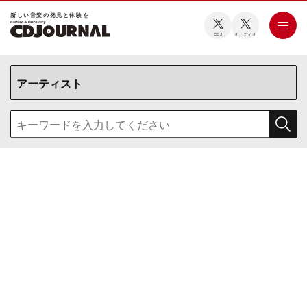
新しい⾳楽の発⾒と体験を
CDJ
オーディオ