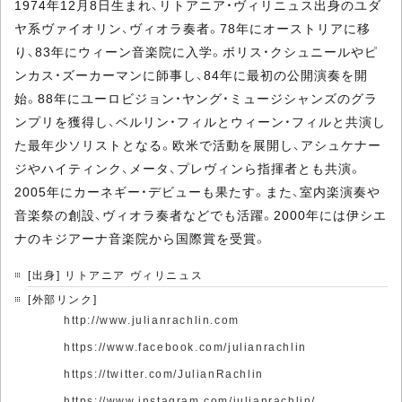
1974年12月8日生まれ、リトアニア・ヴィリニュス出身のユダ
ヤ系ヴァイオリン、ヴィオラ奏者。78年にオーストリアに移
り、83年にウィーン音楽院に入学。ボリス・クシュニールやピ
ンカス・ズーカーマンに師事し、84年に最初の公開演奏を開
始。88年にユーロビジョン・ヤング・ミュージシャンズのグラ
ンプリを獲得し、ベルリン・フィルとウィーン・フィルと共演し
た最年少ソリストとなる。欧米で活動を展開し、アシュケナー
ジやハイティンク、メータ、プレヴィンら指揮者とも共演。
2005年にカーネギー・デビューも果たす。また、室内楽演奏や
音楽祭の創設、ヴィオラ奏者などでも活躍。2000年には伊シエ
ナのキジアーナ音楽院から国際賞を受賞。
[出身] リトアニア ヴィリニュス
[外部リンク]
http://www.julianrachlin.com
https://www.facebook.com/julianrachlin
https://twitter.com/JulianRachlin
https://www.instagram.com/julianrachlin/