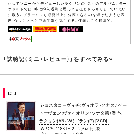
かつてソニーからデビューしたラクリンの、久々のアルバム。モー
ツァルトでは、時に抑制過剰と思われるほどきっちりと、ていねい
に歌う。ブラームスも必要以上に分厚くなるのを避けたような表
現だが、ちょっと中途半端な気もする。伴奏もごく標準的。
「試聴記（ミニ・レビュー）」をすべてみる»
CD
ショスタコーヴィチ:ヴィオラ・ソナタ / ベー
トーヴェン:ヴァイオリン・ソナタ第7番 他
ラクリン(VN、VA)ゴラン(P) [2CD]
WPCS-11881〜2 2,640円（税
込）
2005/06/22
発売