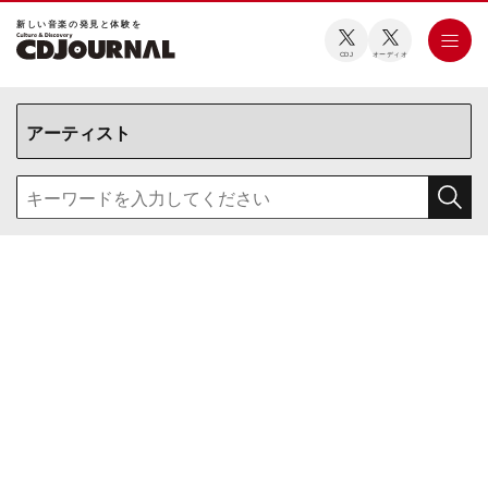
新しい⾳楽の発⾒と体験を
CDJ
オーディオ