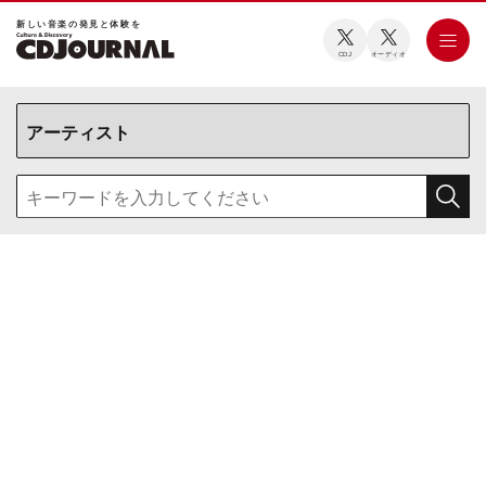
新しい⾳楽の発⾒と体験を
CDJ
オーディオ