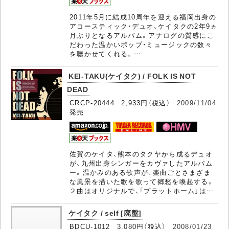
2011年5月に結成10周年を迎える福岡出身の
アコースティック・デュオ、ケイタクの2年9ヵ
月ぶりとなるアルバム。アナログの質感にこ
だわった温かいポップ・ミュージックの数々
を聴かせてくれる。…
KEI-TAKU(ケイタク) / FOLK IS NOT
DEAD
CRCP-20444 2,933円（税込）
2009/11/04
発売
佐賀のケイタ、熊本のタクヤから成るデュオ
が、九州出身シンガーをカヴァしたアルバム
ー。温かみのある歌声が、楽曲ごとさまざま
な風景を描いた歌を歌って郷愁を喚起する。
２曲はオリジナルで、「プラットホーム」は…
ケイタク / self [廃盤]
BDCU-1012 3,080円（税込）
2008/01/23