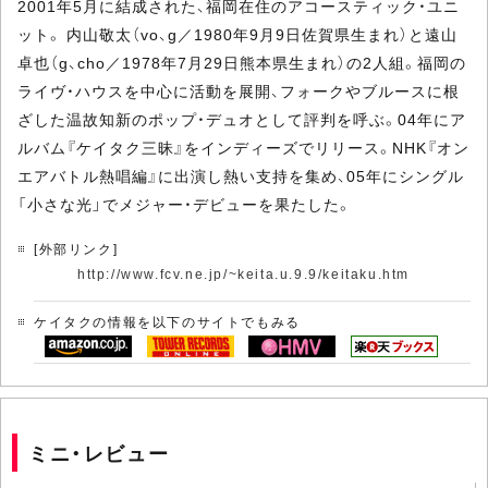
2001年5月に結成された、福岡在住のアコースティック・ユニ
ット。 内山敬太（vo、g／1980年9月9日佐賀県生まれ）と遠山
卓也（g、cho／1978年7月29日熊本県生まれ）の2人組。福岡の
ライヴ・ハウスを中心に活動を展開、フォークやブルースに根
ざした温故知新のポップ・デュオとして評判を呼ぶ。04年にア
ルバム『ケイタク三昧』をインディーズでリリース。NHK『オン
エアバトル熱唱編』に出演し熱い支持を集め、05年にシングル
「小さな光」でメジャー・デビューを果たした。
[外部リンク]
http://www.fcv.ne.jp/~keita.u.9.9/keitaku.htm
ケイタクの情報を以下のサイトでもみる
ミニ・レビュー