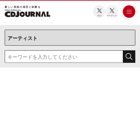
新しい⾳楽の発⾒と体験を
CDJ
オーディオ