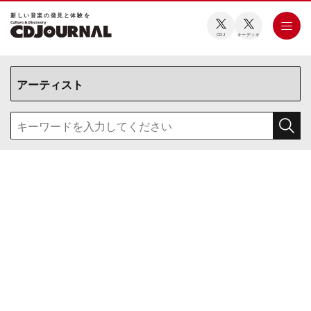
新しい⾳楽の発⾒と体験を
CDJ
オーディオ