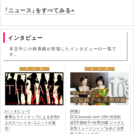
「ニュース」をすべてみる»
インタビュー
本文中に小林香織が登場したインタビューの一覧で
す。
[インタビュー]
[特集]
豪華なラインナップによる女性6
【CDJournal.com 10th 特別対
人のスペシャル・ユニットが誕
談】守屋純子×矢野沙織“ジャズと
生！
女性ミュージシャン”をめぐる奔
放リアル・トーク！