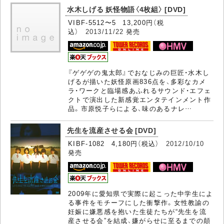
水木しげる 妖怪物語〈4枚組〉 [DVD]
VIBF-5512〜5 13,200円（税
込）
2013/11/22
発売
『ゲゲゲの鬼太郎』でおなじみの巨匠・水木し
げるが描いた妖怪原画836点を、多彩なカメ
ラ・ワークと臨場感あふれるサウンド・エフェ
クトで演出した新感覚エンタテインメント作
品。市原悦子らによる、味のあるナレ…
先生を流産させる会 [DVD]
KIBF-1082 4,180円（税込）
2012/10/10
発売
2009年に愛知県で実際に起こった中学生によ
る事件をモチーフにした衝撃作。女性教諭の
妊娠に嫌悪感を抱いた生徒たちが“先生を流
産させる会”を結成、嫌がらせに至るまでの顛