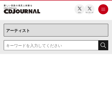
新しい⾳楽の発⾒と体験を
CDJ
オーディオ