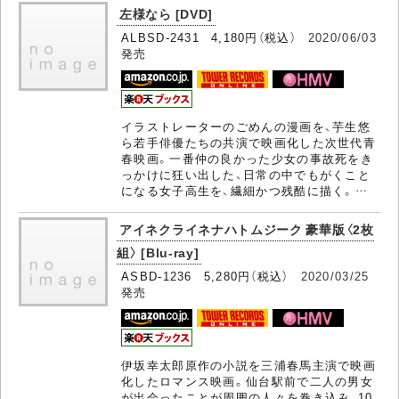
左様なら [DVD]
ALBSD-2431 4,180円（税込）
2020/06/03
発売
イラストレーターのごめんの漫画を、芋生悠
ら若手俳優たちの共演で映画化した次世代青
春映画。一番仲の良かった少女の事故死をき
っかけに狂い出した、日常の中でもがくこと
になる女子高生を、繊細かつ残酷に描く。…
アイネクライネナハトムジーク 豪華版〈2枚
組〉 [Blu-ray]
ASBD-1236 5,280円（税込）
2020/03/25
発売
伊坂幸太郎原作の小説を三浦春馬主演で映画
化したロマンス映画。仙台駅前で二人の男女
が出会ったことが周囲の人々を巻き込み、10