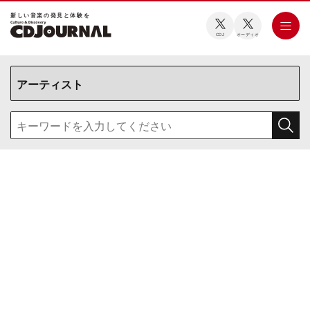
新しい⾳楽の発⾒と体験を
CDJ
オーディオ