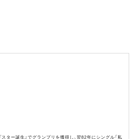
組『スター誕生』でグランプリを獲得し、翌82年にシングル「私