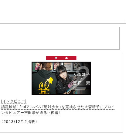
[インタビュー]
話題騒然！ 2ndアルバム『絶対少女』を完成させた大森靖子にプロイ
ンタビュアー吉田豪が迫る！（後編）
（2013/12/12掲載）