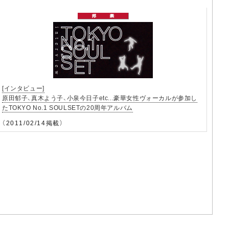
[インタビュー]
原田郁子、真木よう子、小泉今日子etc...豪華女性ヴォーカルが参加し
たTOKYO No.1 SOULSETの20周年アルバム
（2011/02/14掲載）