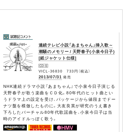
連続テレビ小説「あまちゃん」挿入歌～
潮騒のメモリー / 天野春子(小泉今日子)
[紙ジャケット仕様]
VICL-36830 733円（税込）
2013/07/31
発売
NHK連続ドラマ小説『あまちゃん』で小泉今日子演じる
天野春子が歌う楽曲をＣＤ化。80年代のヒット曲とい
うドラマ上の設定を受け、パッケージから値段までドー
ナツ盤を模倣したものに。大友良英が研究のうえ書き
下ろしたバーチャル80年代歌謡曲を、小泉今日子は当
時のアイドルっぽく歌う。