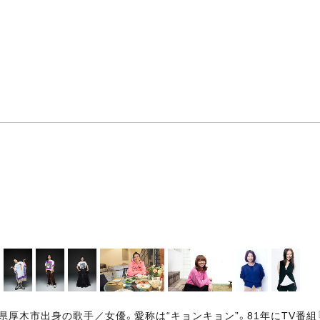
奈川県厚木市出身の歌手／女優。愛称は“キョンキョン”。81年にTV番