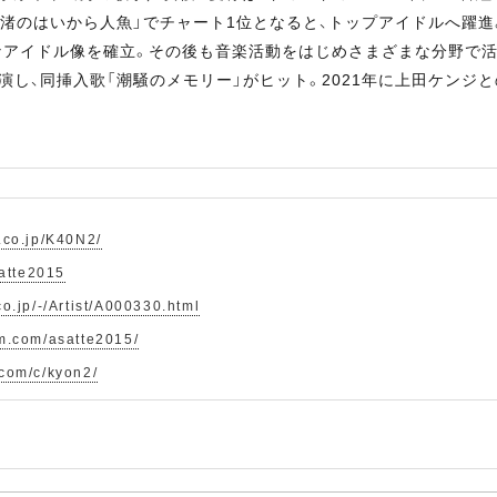
の「渚のはいから人魚」でチャート1位となると、トップアイドルへ躍
なアイドル像を確立。その後も音楽活動をはじめさまざまな分野で活躍
演し、同挿入歌「潮騒のメモリー」がヒット。2021年に上田ケンジとの
.co.jp/K40N2/
satte2015
co.jp/-/Artist/A000330.html
am.com/asatte2015/
.com/c/kyon2/