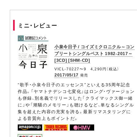
ミニ・レビュー
小泉今日子 / コイズミクロニクル～コン
プリートシングルベスト 1982-2017～
[3CD] [SHM-CD]
VICL-70227〜9 4,290円（税込）
2017/05/17
発売
“歌手・小泉今日子のエッセンス”といえる35周年記念
作品。「ヤマトナデシコ七変化」はロング・ヴァージョン
も併録、別名義でリリースした「クライマックス御一緒
に」や「潮騒のメモリー」も聴けるなど、単なるシングル
集を超えた内容の充実を誇る。最新リマスタリングに
よる音質向上もポイントだ。