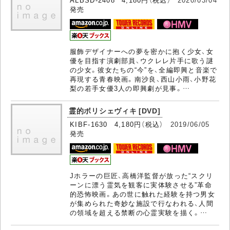
発売
服飾デザイナーへの夢を密かに抱く少女、女
優を目指す演劇部員、ウクレレ片手に歌う謎
の少女。彼女たちの“今”を、全編即興と音楽で
再現する青春映画。南沙良、西山小雨、小野花
梨の若手女優3人の即興劇が見事。…
霊的ボリシェヴィキ [DVD]
KIBF-1630 4,180円（税込）
2019/06/05
発売
Jホラーの巨匠、高橋洋監督が放った“スクリ
ーンに漂う霊気を観客に実体験させる”革命
的恐怖映画。あの世に触れた経験を持つ男女
が集められた奇妙な施設で行なわれる、人間
の領域を超える禁断の心霊実験を描く。…