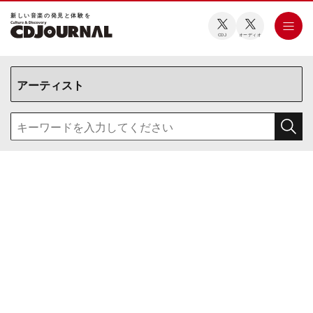
新しい⾳楽の発⾒と体験を
CDJ
オーディオ