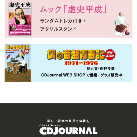
新しい⾳楽の発⾒と体験を