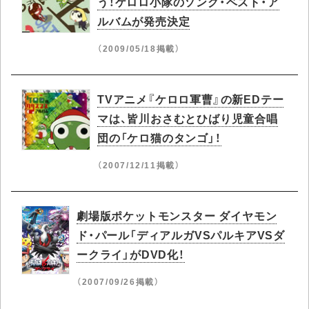
う！ケロロ小隊のソング・ベスト・ア
ルバムが発売決定
（2009/05/18掲載）
TVアニメ『ケロロ軍曹』の新EDテー
マは、皆川おさむとひばり児童合唱
団の「ケロ猫のタンゴ」！
（2007/12/11掲載）
劇場版ポケットモンスター ダイヤモン
ド・パール「ディアルガVSパルキアVSダ
ークライ」がDVD化！
（2007/09/26掲載）