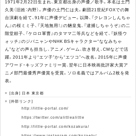
1971年2月22日生まれ、東京都出身の声優／歌手。本名は土門
久美（旧姓：内野）。声優の土門仁は夫。劇団21世紀FOXでの舞
台演劇を経て、91年に声優デビュー。以降、『クレヨンしんちゃ
ん』の桜ミミ子、『天地無用！』の魎皇鬼、『逮捕しちゃうぞ』の二
階堂頼子、『ケロロ軍曹』のタママ二等兵などを経て、『妖怪ウ
ォッチ』のジバニャンやNHK BSキャラクター“ななみちゃ
ん”などの声も担当し、アニメ、ゲーム、吹き替え、CMなどで活
躍。2011年より“エツ子”から“エツコ”へ改名。2015年に声優
アワード・キッズファミリー賞、翌年に日本映画批評家大賞ア
ニメ部門最優秀声優賞を受賞。ソロ名義ではアルバム2枚を発
表。
[出身] 日本 東京都
[外部リンク]
http://little-portal.com/
https://twitter.com/alittlealittle
http://little-portal.com/kozakura/
https://www.instagram.com/kozaetu/