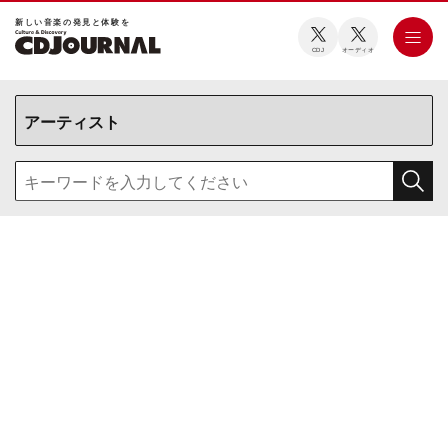
新しい⾳楽の発⾒と体験を
CDJ
オーディオ