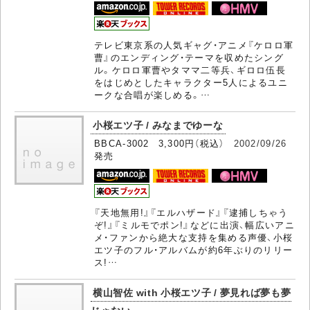
テレビ東京系の人気ギャグ・アニメ『ケロロ軍
曹』のエンディング・テーマを収めたシング
ル。ケロロ軍曹やタママ二等兵、ギロロ伍長
をはじめとしたキャラクター5人によるユニ
ークな合唱が楽しめる。…
小桜エツ子 / みなまでゆーな
BBCA-3002 3,300円（税込）
2002/09/26
発売
『天地無用!』『エルハザード』『逮捕しちゃう
ぞ!』『ミルモでポン!』などに出演、幅広いアニ
メ・ファンから絶大な支持を集める声優、小桜
エツ子のフル・アルバムが約6年ぶりのリリー
ス!…
横山智佐 with 小桜エツ子 / 夢見れば夢も夢
じゃない