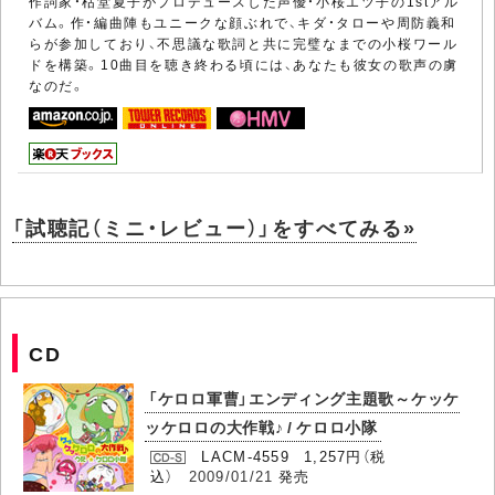
作詞家・枯堂夏子がプロデュースした声優・小桜エツ子の1stアル
バム。作・編曲陣もユニークな顔ぶれで、キダ・タローや周防義和
らが参加しており、不思議な歌詞と共に完璧なまでの小桜ワール
ドを構築。10曲目を聴き終わる頃には、あなたも彼女の歌声の虜
なのだ。
「試聴記（ミニ・レビュー）」をすべてみる»
CD
「ケロロ軍曹」エンディング主題歌～ケッケ
ッケロロの大作戦♪ / ケロロ小隊
LACM-4559 1,257円（税
込）
2009/01/21
発売