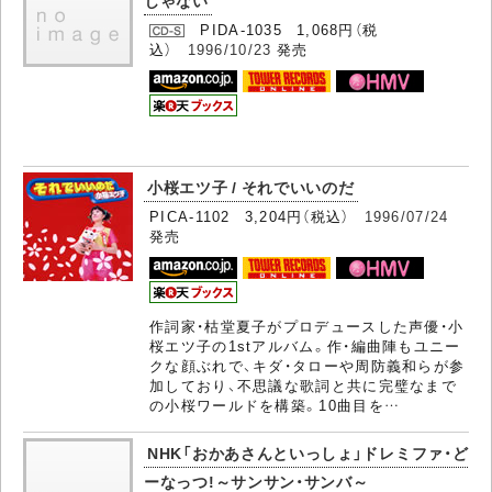
PIDA-1035 1,068円（税
込）
1996/10/23
発売
小桜エツ子 / それでいいのだ
PICA-1102 3,204円（税込）
1996/07/24
発売
作詞家・枯堂夏子がプロデュースした声優・小
桜エツ子の1stアルバム。作・編曲陣もユニー
クな顔ぶれで、キダ・タローや周防義和らが参
加しており、不思議な歌詞と共に完璧なまで
の小桜ワールドを構築。10曲目を…
NHK「おかあさんといっしょ」ドレミファ・ど
ーなっつ!～サンサン・サンバ～