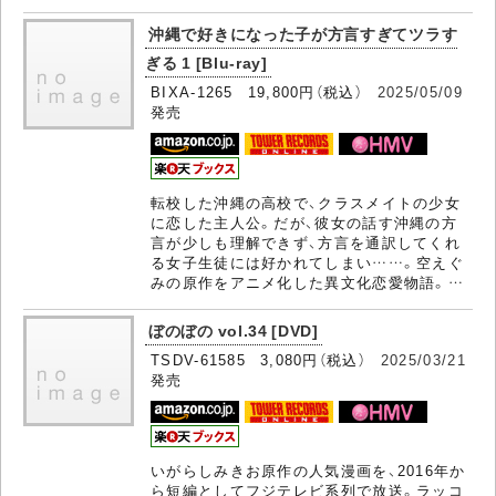
沖縄で好きになった子が方言すぎてツラす
ぎる 1 [Blu-ray]
BIXA-1265 19,800円（税込）
2025/05/09
発売
転校した沖縄の高校で、クラスメイトの少女
に恋した主人公。だが、彼女の話す沖縄の方
言が少しも理解できず、方言を通訳してくれ
る女子生徒には好かれてしまい……。空えぐ
みの原作をアニメ化した異文化恋愛物語。…
ぼのぼの vol.34 [DVD]
TSDV-61585 3,080円（税込）
2025/03/21
発売
いがらしみきお原作の人気漫画を、2016年か
ら短編としてフジテレビ系列で放送。ラッコ