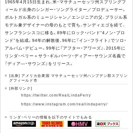
1965年4月15日生まれ、米・マサチューセッツ州スプリングフ
ィールド出身のシンガー・ソングライター／プロデューサー。
ポルトガル系のミュージシャン／エンジニアの父、ブラジル系
モデル兼デザイナーの母のもとで育ち、サンディエゴを経て、
サンフランシスコに移る。89年にロック・バンド“4ノン・ブロ
ンド”を結成。94年の解散後、96年に『イン・フライト』でソロ・
アルバム・デビュー。99年に『アフター・アワーズ』、2015年に
リンダ・ペリー＋サラ・ギルバーツ・ディアー・サウンズ名義で
『ディア―・サウンズ』をリリース。
[出身] アメリカ合衆国 マサチューセッツ州ハンプデン郡スプリン
グフィールド市
[外部リンク]
https://twitter.com/RealLindaPerry
https://www.instagram.com/reallindaperry/
リンダ・ペリーの情報を以下のサイトでもみる