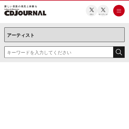
新しい⾳楽の発⾒と体験を
CDJ
オーディオ