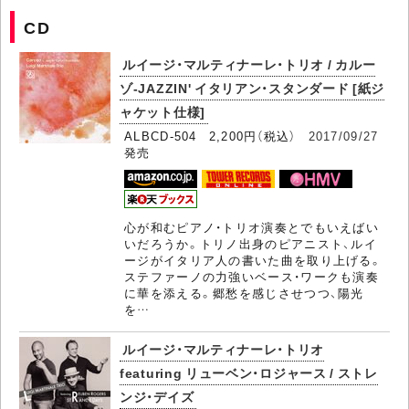
CD
ルイージ・マルティナーレ・トリオ / カルー
ゾ-JAZZIN' イタリアン・スタンダード [紙ジ
ャケット仕様]
ALBCD-504 2,200円（税込）
2017/09/27
発売
心が和むピアノ・トリオ演奏とでもいえばい
いだろうか。トリノ出身のピアニスト、ルイ
ージがイタリア人の書いた曲を取り上げる。
ステファーノの力強いベース・ワークも演奏
に華を添える。郷愁を感じさせつつ、陽光
を…
ルイージ・マルティナーレ・トリオ
featuring リューベン・ロジャース / ストレ
ンジ・デイズ