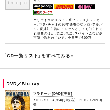
パリ生まれのスペイン系フランス人シンガ
ー、マヌ・チャオの98年発表の初ソロ・アルバ
ム。反排外主義のアンセムとしても知られる
表題曲のほか、英語、仏語、スペイン語など多
言語で歌われている。全世界で300万…
「CD一覧リスト」をすべてみる»
DVD／Blu-ray
マラドーナ [DVD][廃盤]
KIBF-760 4,950円（税込）
2010/06/09
発
売