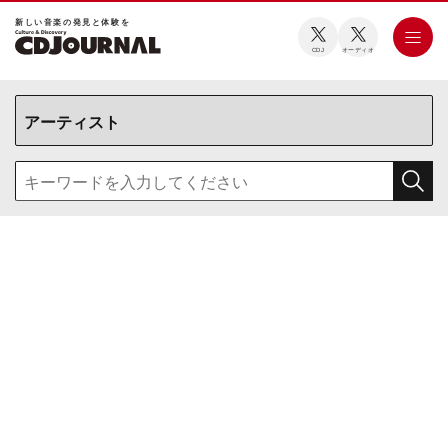
新しい⾳楽の発⾒と体験を
CDJ
オーディオ