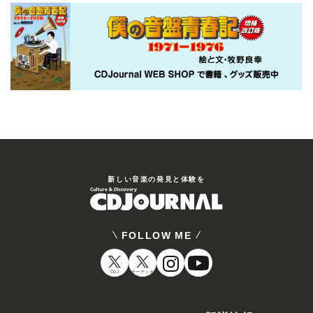
新しい⾳楽の発⾒と体験を
FOLLOW ME
CDJ
オーディオ