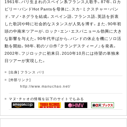
1961年、パリ生まれのスペイン系フランス人歌手。87年、ロカ
ビリー・バンドHot Pantsを母体に、スカ・ミクスチャー・バン
ド、マノ・ネグラを結成。スペイン語、フランス語、英語を折衷
した歌詞や時に社会的なスタンスが人気を博す。また、90年初
頭の中南米ツアーが、ロック・エン・エスパニョール勃興に大き
な影響を与えた。90年代半ばから、バンドの休止を機にソロ活
動を開始。98年、初のソロ作『クランデスティーノ』を発表。
2002年、フジロックに初来日、2010年10月には待望の単独来
日ツアーが実現した。
[出身] フランス パリ
[外部リンク]
http://www.manuchao.net/
マヌ・チャオの情報を以下のサイトでもみる