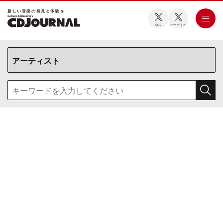
新しい⾳楽の発⾒と体験を
CDJ
オーディオ