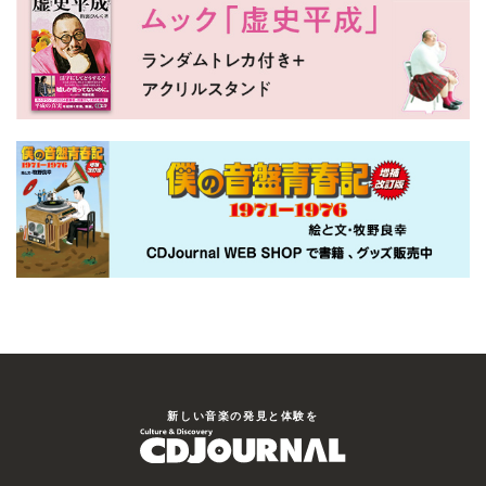
新しい⾳楽の発⾒と体験を