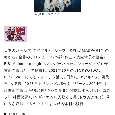
日本のガールズ・アイドル・グループ。名前は“MADPARTY”の
略から。全曲のプロデュース、作詞・作曲を大森靖子が担当。
BiS、Maison book girlのメンバーだったコショージメグミが
古正寺恵巳として結成し、2021年10月の〈TOKYO IDOL
FESTIVAL〉にて初ステージを踏む。同年に1stアルバム『四天
王』を発表。2023年までシングル5作をリリース。2024年1月
に古正寺恵巳、宇城茉世（ウシロマヨ）、紫凰ゆすら（シオウユス
ラ）、 神西笑夢（ジンザイエム）、刀歌くる美（トウカクルミ）、翠
山みさ姫（ミドリヤマミサキ）の6名体制へ移行。
[出身] 日本