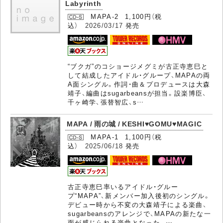
Labyrinth
MAPA-2 1,100円（税
込）
2026/03/17
発売
“ブクガ”のコショージメグミが古正寺恵巳と
して結成したアイドル・グループ、MAPAの両
A面シングル。作詞・曲＆プロデュースは大森
靖子、編曲はsugarbeansが担当。設楽博臣、
千ヶ崎学、張替智広、s…
MAPA / 雨の城 / KESHI♥GOMU♥MAGIC
MAPA-1 1,100円（税
込）
2025/06/18
発売
古正寺恵巳率いるアイドル・グルー
プ“MAPA”、新メンバー加入後初のシングル。
デビュー時から不変の大森靖子による楽曲、
sugarbeansのアレンジで、MAPAの新たな一
面が感じられる楽曲となった。…