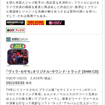
を得た米国人ジャズ歌手の、高品質な共演作だ。ブラジルにおける
ライヴ共演の模様を素直に商品化した作品だが、無理なくブラジ
ル風滋味とジャジィな洗練が解け合うさまは望外の誘いを持つ。
そして、それは風雅でもある。
「ヴィラ・セサモ」オリジナル・サウンド・トラック [SHM-CD]
VQCD-10221 2,619円（税込）
2011/03/23
発売
74年にリリースされたブラジル版『セサミストリート』のサント
ラのリマスタリング再発。セルジオ／マルコスのヴァーリ兄弟が
ほとんどの曲を書いてプロデュースし、後者がリード・ヴォーカル
や演奏も行なって絶妙なソフト・ロック・アルバムに仕上がってい