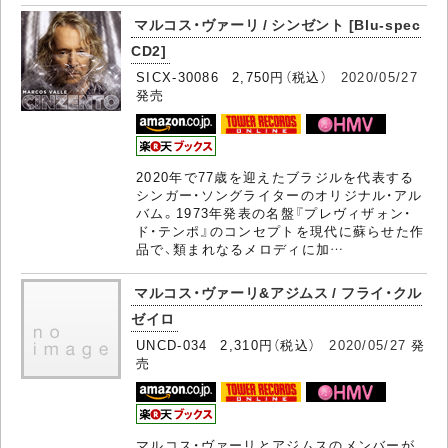
マルコス・ヴァーリ / シンゼント [Blu-spec
CD2]
SICX-30086 2,750円（税込）
2020/05/27
発売
2020年で77歳を迎えたブラジルを代表する
シンガー・ソングライターのオリジナル・アル
バム。1973年発表の名盤『プレヴィザォン・
ド・テンポ』のコンセプトを現代に蘇らせた作
品で、類まれなるメロディに加…
マルコス・ヴァーリ&アジムス / フライ・クル
ゼイロ
UNCD-034 2,310円（税込）
2020/05/27
発
売
マルコス・ヴァーリとアジムスのメンバーが