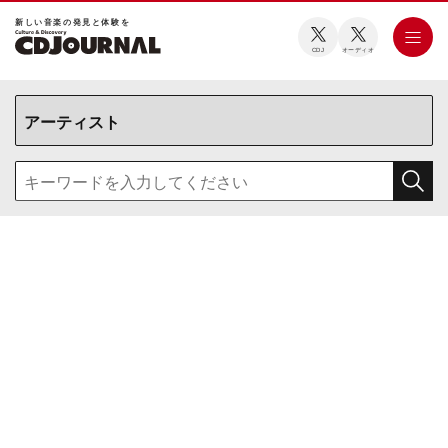
新しい⾳楽の発⾒と体験を
CDJ
オーディオ