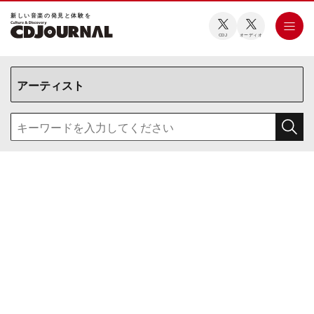
新しい⾳楽の発⾒と体験を
CDJ
オーディオ