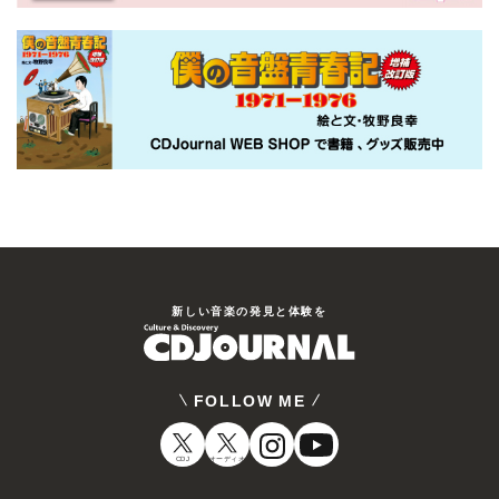
新しい⾳楽の発⾒と体験を
FOLLOW ME
CDJ
オーディオ