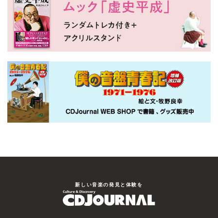
新しい⾳楽の発⾒と体験を