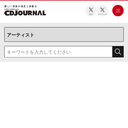
新しい⾳楽の発⾒と体験を
CDJ
オーディオ