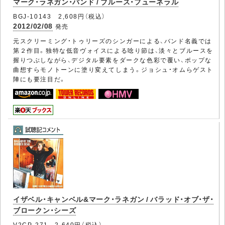
マーク・ラネガン・バンド / ブルース・フューネラル
BGJ-10143 2,608円（税込）
2012/02/08
発売
元スクリーミング・トゥリーズのシンガーによる、バンド名義では
第２作目。独特な低音ヴォイスによる唸り節は、淡々とブルースを
握りつぶしながら、デジタル要素をダークな色彩で覆い、ポップな
曲想すらモノトーンに塗り変えてしまう。ジョシュ・オムらゲスト
陣にも要注目だ。
イザベル・キャンベル&マーク・ラネガン / バラッド・オブ・ザ・
ブロークン・シーズ
V2CP-271 2,640円（税込）