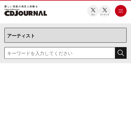
新しい⾳楽の発⾒と体験を
CDJ
オーディオ