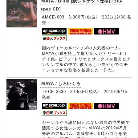
MAYA / Billie [紙ジャケット仕様] [Blu-
spec CD]
AMCE-003 3,300円（税込）
2021/12/08
発
売
国内ヴォーカル・ジャズの人気者の一人、
MAYAが満を持して取り組んだビリー・ホリ
デイ集。ピアノ・トリオとサックスを従えたア
ンサンブルの中で、彼女らしい艶やかでエモ
ーショナルな歌唱を披露した一作だ。…
MAYA / しろいくろ
TECE-3530 3,055円（税込）
2019/05/15
発売
ジャンルや言語に囚われない独自の世界観で
活躍する女性シンガー、MAYAの2019年5月
発表のアルバム。遠藤響子、山崎ハコらを楽