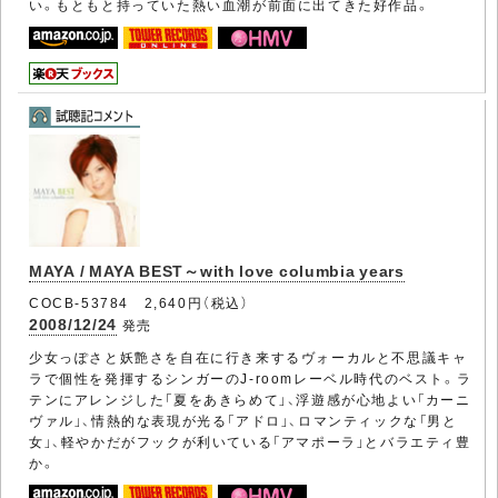
い。もともと持っていた熱い血潮が前面に出てきた好作品。
MAYA / MAYA BEST～with love columbia years
COCB-53784 2,640円（税込）
2008/12/24
発売
少女っぽさと妖艶さを自在に行き来するヴォーカルと不思議キャ
ラで個性を発揮するシンガーのJ-roomレーベル時代のベスト。ラ
テンにアレンジした「夏をあきらめて」、浮遊感が心地よい「カーニ
ヴァル」、情熱的な表現が光る「アドロ」、ロマンティックな「男と
女」、軽やかだがフックが利いている「アマポーラ」とバラエティ豊
か。