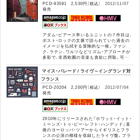
PCD-93591 2,530円（税込）
2012/11/07
発売
アダム・ピアース率いるユニットの７作目は、
ポスト・ロックの文脈で語られていた過去の
イメージを払拭する冒険的な一枚。ファン
ク、ラテン、ワルツなどリズム・アプローチが
多彩で、非西欧圏の音楽も貪欲に摂取。可…
マイス・パレード / ライヴ～イングランド対
フランス
PCD-20204 2,200円（税込）
2012/07/04
発売
2010年にリリースされた『ホワット・イット・
ミーンズ・トゥ・ビー・レフト・ハンデッド』直
後のヨーロッパ・ツアーからイギリスとフラ
ンスの公演の模様を収録したライヴ盤。ブラ