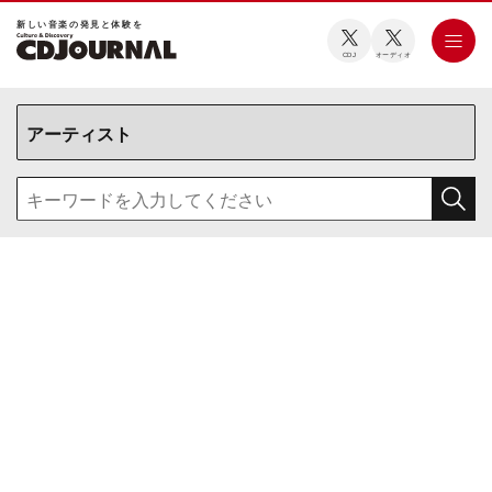
新しい⾳楽の発⾒と体験を
CDJ
オーディオ