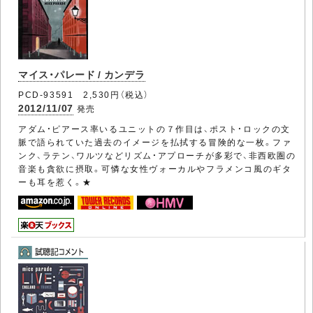
マイス・パレード / カンデラ
PCD-93591 2,530円（税込）
2012/11/07
発売
アダム・ピアース率いるユニットの７作目は、ポスト・ロックの文
脈で語られていた過去のイメージを払拭する冒険的な一枚。ファ
ンク、ラテン、ワルツなどリズム・アプローチが多彩で、非西欧圏の
音楽も貪欲に摂取。可憐な女性ヴォーカルやフラメンコ風のギタ
ーも耳を惹く。★