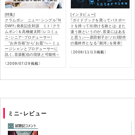
[特集]
[インタビュー]
クラムボン ニュー・シングル「N
「ガイドブックを買ってパスポー
OW!!!」発表記念対談 ミト（クラ
トを持って出掛ける旅とは、また
ムボン）＆高橋健太郎（レコミュ
違う旅というのが、音楽にはある
ニ・シニア・プロデューサー）
と思う」──原田郁子がソロ3部作
“お弁当箱”から“お皿”へ～ミュ
の最終作となる『銀河』を発表！
ージシャンとプロデューサーに
（2008/11/13掲載）
訊く、音源配信の現状と可能性～
（2009/07/29掲載）
ミニ・レビュー