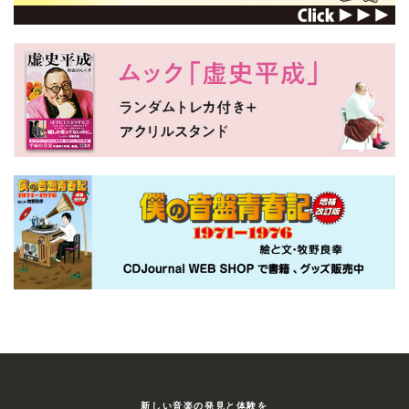
新しい⾳楽の発⾒と体験を