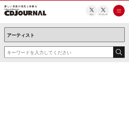
新しい⾳楽の発⾒と体験を
CDJ
オーディオ