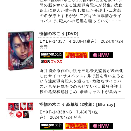
間の脳を奪い去る連続猟奇殺人が発生。捜査
線上に犯人が唯一殺し損ねた弁護士・二宮彰
の名が浮上するがが、二宮は冷血非情なサイ
コパスで、犯人への逆襲を狙っていて………
怪物の木こり [DVD]
EYBF-14337 4,180円（税込）
2024/04/24
発売
倉井眉介原作の小説を三池崇史監督が映画化
したサイコ・サスペンス。斧で脳を奪い去ると
いう連続猟奇殺人を巡って、危険なサイコパ
スたちが狂気をつのらせていく。最狂弁護士
役の亀梨和也はじめ、豪華キャストが集結…
怪物の木こり 豪華版〈2枚組〉 [Blu-ray]
EYXF-14338〜B 7,480円（税
込）
2024/04/24
発売