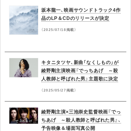
坂本龍一、映画サウンドトラック4作
品のLP＆CDのリリースが決定
（2025/07/18掲載）
キタニタツヤ、新曲「なくしもの」が
綾野剛主演映画『でっちあげ ～殺
人教師と呼ばれた男』主題歌に決定
（2025/05/27掲載）
綾野剛主演×三池崇史監督映画『でっ
ちあげ ～殺人教師と呼ばれた男』、
予告映像＆場面写真公開