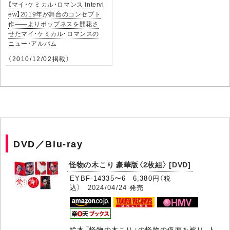
【マイ・ケミカル・ロマンス intervi
ew】2019年が舞台のコンセプト
作――よりポップネスを開花さ
せたマイ・ケミカル・ロマンスの
ニュー・アルバム
（2010/12/02掲載）
DVD／Blu-ray
怪物の木こり 豪華版〈2枚組〉 [DVD]
EYBF-14335〜6 6,380円（税
込）
2024/04/24
発売
絵本『怪物の木こり』の怪物の仮面を被り、人