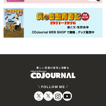
新しい⾳楽の発⾒と体験を
FOLLOW ME
CDJ
オーディオ