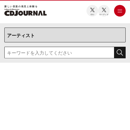
新しい⾳楽の発⾒と体験を
CDJ
オーディオ