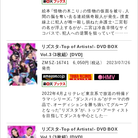
絵本『怪物の木こり』の怪物の仮面を被り、人
間の脳を奪い去る連続猟奇殺人が発生。捜査
線上に犯人が唯一殺し損ねた弁護士・二宮彰
の名が浮上するがが、二宮は冷血非情なサイ
コパスで、犯人への逆襲を狙っていて………
リズスタ-Top of Artists!- DVD BOX
Vol.3〈3枚組〉 [DVD]
ZMSZ-16741 6,050円（税込）
2023/07/26
発売
2022年4月よりテレビ東京系で放送の特撮ド
ラマ・シリーズ。“ダンスバトル”がテーマの作
品で、オーディションを勝ち抜いてグループ
となった“リズスタ”が、トップ・アーティスト
を目指してダンスを中心とした…
リズスタ-Top of Artists!- DVD BOX
Vol.1〈3枚組〉 [DVD]