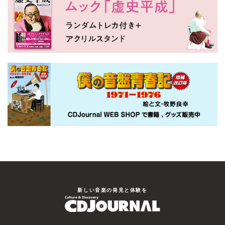
新しい⾳楽の発⾒と体験を