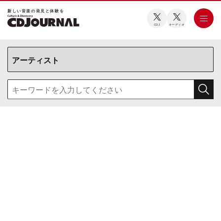
新しい⾳楽の発⾒と体験を
CDJ
オーディオ