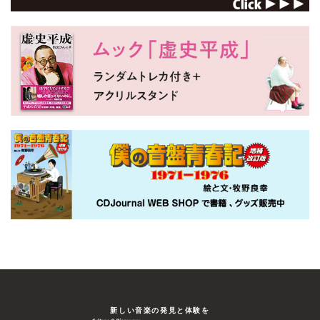
新しい⾳楽の発⾒と体験を