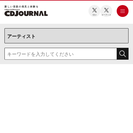
新しい⾳楽の発⾒と体験を
CDJ
オーディオ