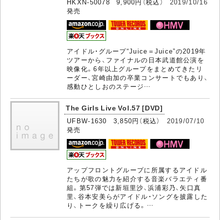
HKXN-50078 9,900円（税込）
2019/10/16
発売
アイドル・グループ“Juice＝Juice”の2019年
ツアーから、ファイナルの日本武道館公演を
映像化。6年以上グループをまとめてきたリ
ーダー、宮崎由加の卒業コンサートでもあり、
感動ひとしおのステージ…
The Girls Live Vol.57 [DVD]
UFBW-1630 3,850円（税込）
2019/07/10
発売
アップフロントグループに所属するアイドル
たちが歌の魅力を紹介する音楽バラエティ番
組。第57弾では新垣里沙、浜浦彩乃、矢口真
里、谷本安美らがアイドル・ソングを披露した
り、トークを繰り広げる。…