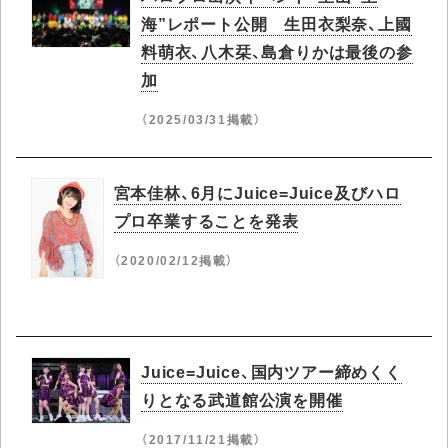
海”レポート公開 生田衣梨奈、上國
料萌衣、八木栞、島倉りかは最後の参
加
（2025/03/31掲載）
宮本佳林、6月にJuice=Juice及びハロ
プロ卒業することを発表
（2020/02/12掲載）
Juice=Juice、国内ツアー締めくく
りとなる武道館公演を開催
（2017/11/21掲載）