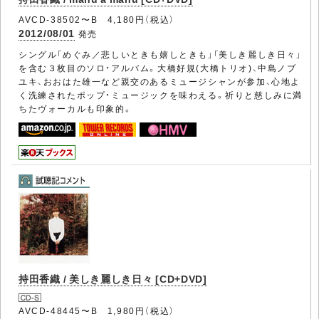
AVCD-38502〜B 4,180円（税込）
2012/08/01
発売
シングル「めぐみ／悲しいときも嬉しときも」「美しき麗しき日々」
を含む３枚目のソロ・アルバム。大橋好規(大橋トリオ)、中島ノブ
ユキ、おおはた雄一など親交のあるミュージシャンが参加、心地よ
く洗練されたポップ・ミュージックを味わえる。祈りと慈しみに満
ちたヴォーカルも印象的。
持田香織 / 美しき麗しき日々 [CD+DVD]
AVCD-48445〜B 1,980円（税込）