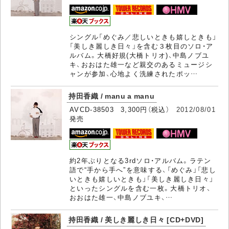
シングル「めぐみ／悲しいときも嬉しときも」
「美しき麗しき日々」を含む３枚目のソロ・ア
ルバム。大橋好規(大橋トリオ)、中島ノブユ
キ、おおはた雄一など親交のあるミュージシ
ャンが参加、心地よく洗練されたポッ…
持田香織 / manu a manu
AVCD-38503 3,300円（税込）
2012/08/01
発売
約2年ぶりとなる3rdソロ・アルバム。ラテン
語で“手から手へ”を意味する、「めぐみ」「悲し
いときも嬉しいときも」「美しき麗しき日々」
といったシングルを含む一枚。大橋トリオ、
おおはた雄一、中島ノブユキ、…
持田香織 / 美しき麗しき日々 [CD+DVD]