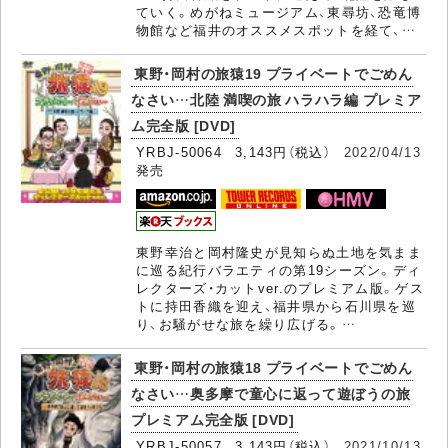
ていく。めがねミュージアム、東尋坊、恐竜博
物館など福井のオススメスポットを経て、…
東野・岡村の旅猿19 プライベートでごめん
なさい…北陸 満喫の旅 ハラハラ編 プレミア
ム完全版 [DVD]
YRBJ-50064 3,143円（税込）
2022/04/13
発売
東野幸治と岡村隆史が見知らぬ土地を気まま
に巡る紀行バラエティの第19シーズン。ディ
レクターズ・カットver.のプレミアム版。ゲス
トに持田香織を迎え、福井県から石川県を巡
り、お騒がせな旅を繰り広げる。…
東野・岡村の旅猿18 プライベートでごめん
なさい…奥多摩で童心に返って遊ぼうの旅
プレミアム完全版 [DVD]
YRBJ-50057 3,143円（税込）
2021/10/13