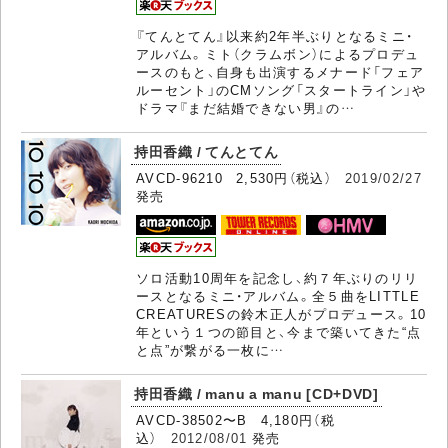
『てんとてん』以来約2年半ぶりとなるミニ・
アルバム。ミト（クラムボン）によるプロデュ
ースのもと、自身も出演するメナード「フェア
ルーセント」のCMソング「スタートライン」や
ドラマ『まだ結婚できない男』の…
持田香織 / てんとてん
AVCD-96210 2,530円（税込）
2019/02/27
発売
ソロ活動10周年を記念し、約７年ぶりのリリ
ースとなるミニ・アルバム。全５曲をLITTLE
CREATURESの鈴木正人がプロデュース。10
年という１つの節目と、今まで築いてきた“点
と点”が繋がる一枚に…
持田香織 / manu a manu [CD+DVD]
AVCD-38502〜B 4,180円（税
込）
2012/08/01
発売