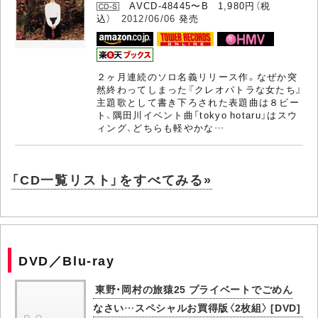
AVCD-48445〜B 1,980円（税
込）
2012/06/06
発売
２ヶ月連続のソロ名義リリース作。なぜか突
然終わってしまった『クレオパトラな女たち』
主題歌として書き下ろされた表題曲は８ビー
ト、隅田川イベント曲「tokyo hotaru」はスウ
ィング、どちらも軽やかな…
「CD一覧リスト」をすべてみる»
DVD／Blu-ray
東野・岡村の旅猿25 プライベートでごめん
なさい…スペシャルお買得版〈2枚組〉 [DVD]