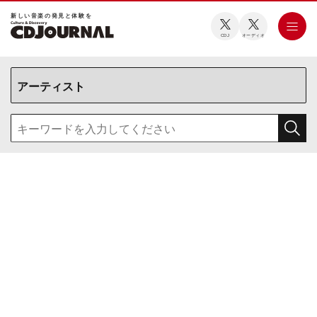
新しい⾳楽の発⾒と体験を
CDJ
オーディオ