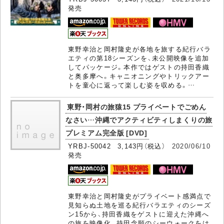
発売
東野幸治と岡村隆史が各地を旅する紀行バラ
エティの第18シーズンを、未公開映像を追加
してパッケージ。本作ではゲストの持田香織
と奥多摩へ。キャニオニングやトリックアー
トを童心に返って楽しむ姿を収める。…
東野・岡村の旅猿15 プライベートでごめん
なさい…沖縄でアクティビティしまくりの旅
プレミアム完全版 [DVD]
YRBJ-50042 3,143円（税込）
2020/06/10
発売
東野幸治と岡村隆史がプライベート感満点で
見知らぬ土地を巡る紀行バラエティのシーズ
ン15から、持田香織をゲストに迎えた沖縄へ
の旅を映像化。持田念願のシーウォークをは