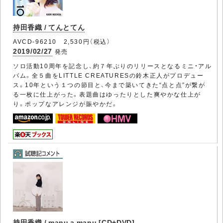
持田香織 / てんとてん
AVCD-96210 2,530円（税込）
2019/02/27
発売
ソロ活動10周年を記念し、約７年ぶりのリリースとなるミニ・アル
バム。全５曲をLITTLE CREATURESの鈴木正人がプロデュー
ス。10年という１つの節目と、今まで築いてきた“点と点”が繋が
る一枚に仕上がった。表題曲はゆったりとした爽やかな仕上が
り。ポップなアレンジが賑やかだ。
持田香織 / manu a manu [CD+DVD]