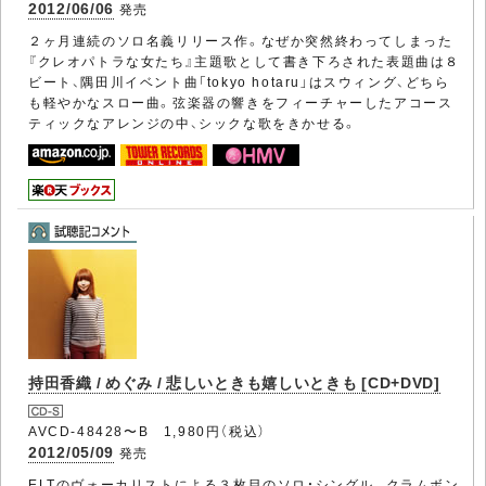
2012/06/06
発売
２ヶ月連続のソロ名義リリース作。なぜか突然終わってしまった
『クレオパトラな女たち』主題歌として書き下ろされた表題曲は８
ビート、隅田川イベント曲「tokyo hotaru」はスウィング、どちら
も軽やかなスロー曲。弦楽器の響きをフィーチャーしたアコース
ティックなアレンジの中、シックな歌をきかせる。
持田香織 / めぐみ / 悲しいときも嬉しいときも [CD+DVD]
AVCD-48428〜B 1,980円（税込）
2012/05/09
発売
ELTのヴォーカリストによる３枚目のソロ・シングル。クラムボン