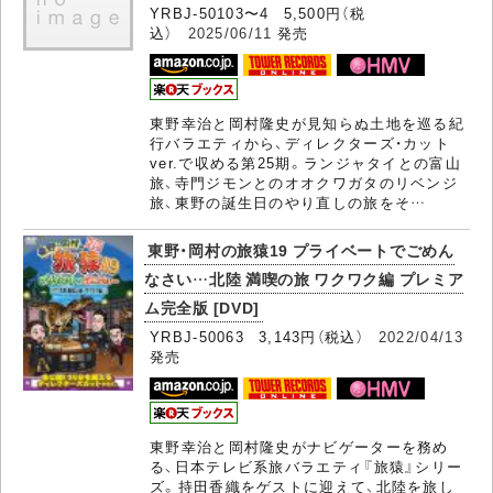
YRBJ-50103〜4 5,500円（税
込）
2025/06/11
発売
東野幸治と岡村隆史が見知らぬ土地を巡る紀
行バラエティから、ディレクターズ・カット
ver.で収める第25期。ランジャタイとの富山
旅、寺門ジモンとのオオクワガタのリベンジ
旅、東野の誕生日のやり直しの旅をそ…
東野・岡村の旅猿19 プライベートでごめん
なさい…北陸 満喫の旅 ワクワク編 プレミア
ム完全版 [DVD]
YRBJ-50063 3,143円（税込）
2022/04/13
発売
東野幸治と岡村隆史がナビゲーターを務め
る、日本テレビ系旅バラエティ『旅猿』シリー
ズ。持田香織をゲストに迎えて、北陸を旅し