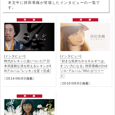
本文中に持田香織が登場したインタビューの一覧で
す。
[インタビュー]
[インタビュー]
時代がレキシに追いついた!? 日
「好きな気持ちやエネルギーは、
本武道館公演を控えるレキシが4
すごい力になる」 持田香織の2nd
thアルバム『レシキ』を堂々完成！
ソロ・アルバム『NIU』がリリー
ス！
（2014/06/03掲載）
（2010/09/02掲載）