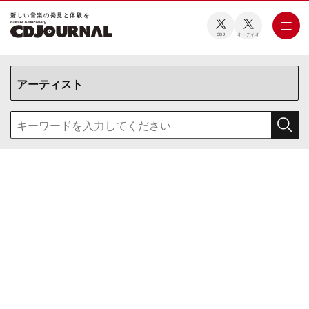
新しい⾳楽の発⾒と体験を
CDJ
オーディオ