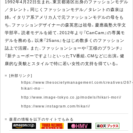
1992年4月22日生まれ、東京都港区出身のファッションモデル
／タレント。同じくファッションモデル／タレントの森泉は
姉。イタリア系アメリカ人で元ファッションモデルの母をも
ち、ファッションデザイナーの森英恵は祖母。慶應義塾大学文
学部卒。読者モデルを経て、2012年より『CanCam』の専属モ
デルを務める。以来『25ans』をはじめ数多くのファッション
誌上で活躍。また、ファッションショーや『王様のブランチ』
『新チューボーですよ！』といったTV番組、CMなどに出演。健
康的な美貌とスタイルで特に若い女性の支持を得ている。
[外部リンク]
https://www.thesocietymanagement.com/creatives/267
hikari-mo…
http://www.image-tokyo.co.jp/models/hikari-mori/
https://www.instagram.com/hikari/
森星の情報を以下のサイトでもみる