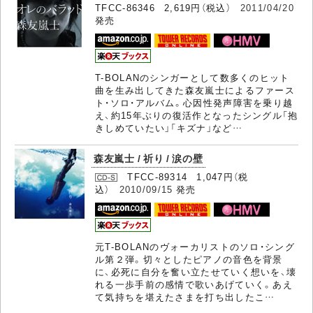
TFCC-86346 2,619円（税込）
2011/04/20
発売
T-BOLANのシンガーとして数多くのヒット
曲を生み出してきた森友嵐士によるファース
ト・ソロ・アルバム。心因性発声障害を乗り越
え、約15年ぶりの復活作となったシングル「抱
きしめていたい」「キズナ」など…
森友嵐士 / 祈り / 涙の壁
TFCC-89314 1,047円（税
込）
2010/09/15
発売
元T-BOLANのヴォーカリストのソロ・シング
ル第２弾。切々としたピアノの音色を背景
に、必死に自分を奮い立たせていく想いを、壊
れる一歩手前の感情で歌いあげていく。あえ
て気持ちを堪えたさまを打ち出したこ…