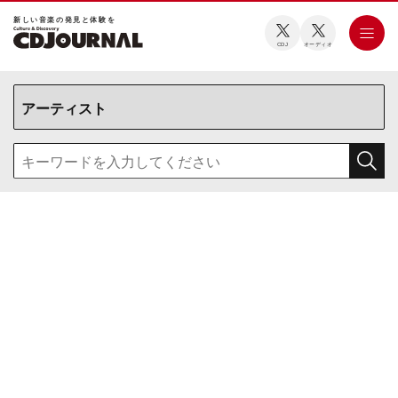
新しい⾳楽の発⾒と体験を
CDJ
オーディオ