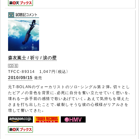
森友嵐士 / 祈り / 涙の壁
TFCC-89314 1,047円（税込）
2010/09/15
発売
元T-BOLANのヴォーカリストのソロ・シングル第２弾。切々とし
たピアノの音色を背景に、必死に自分を奮い立たせていく想いを、
壊れる一歩手前の感情で歌いあげていく。あえて気持ちを堪えた
さまを打ち出したことで、破裂しそうな彼の心模様がリアルさを
増して響いてきた。