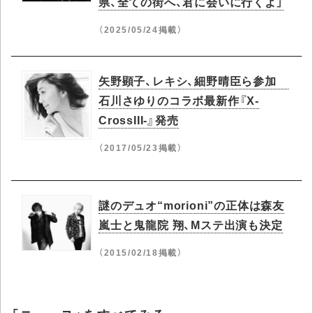
県、全ての街へ、君に会いに行くよ」
（2025/05/24掲載）
矢野顕子、レキシ、細野晴臣ら参加
石川さゆりのコラボ最新作『X-
CrossIII-』発売
（2017/05/23掲載）
謎のデュオ“morioni”の正体は森友
嵐士と鬼龍院 翔、Mステ出演も決定
（2015/02/18掲載）