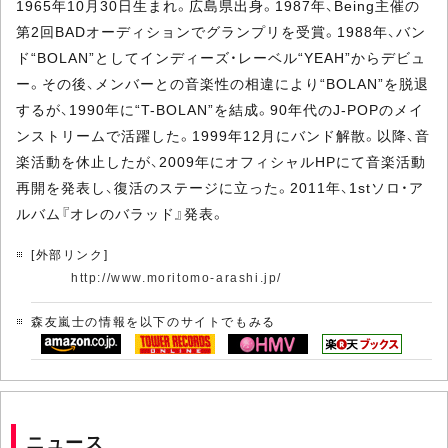
1965年10月30日生まれ。広島県出身。1987年、Being主催の
第2回BADオーディションでグランプリを受賞。1988年、バン
ド“BOLAN”としてインディーズ・レーベル“YEAH”からデビュ
ー。その後、メンバーとの音楽性の相違により“BOLAN”を脱退
するが、1990年に“T-BOLAN”を結成。90年代のJ-POPのメイ
ンストリームで活躍した。1999年12月にバンド解散。以降、音
楽活動を休止したが、2009年にオフィシャルHPにて音楽活動
再開を発表し、復活のステージに立った。2011年、1stソロ・ア
ルバム『オレのバラッド』発表。
[外部リンク]
http://www.moritomo-arashi.jp/
森友嵐士の情報を以下のサイトでもみる
ニュース