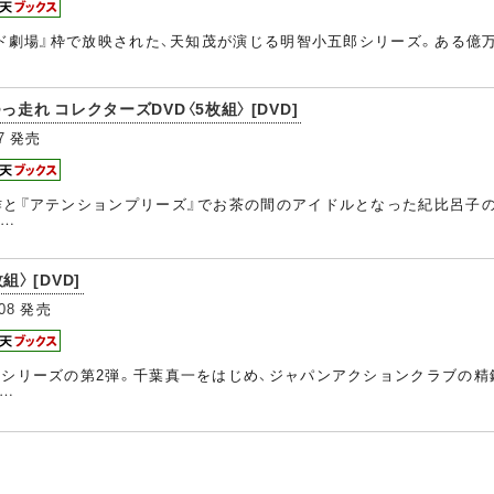
ワイド劇場』枠で放映された、天知茂が演じる明智小五郎シリーズ。ある
走れ コレクターズDVD〈5枚組〉 [DVD]
7
発売
作と『アテンションプリーズ』でお茶の間のアイドルとなった紀比呂子
い…
組〉 [DVD]
08
発売
』シリーズの第2弾。千葉真一をはじめ、ジャパンアクションクラブの
者…