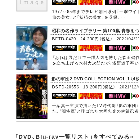
1977～85年までテレビ朝日系列『土曜
仙の美女」と「妖精の美女」を収録。…
昭和の名作ライブラリー 第100集 青春をつっ
BFTD-0420 24,200円（税込）
2022/04/2
『おれは男だ！』で一躍人気を博した森田健
を立ち上げる木村大次郎だが、浅野道子率
影の軍団2 DVD COLLECTION VOL.1〈4枚
DSTD-20556 13,200円（税込）
2021/12/
千葉真一主演で描いたTV時代劇『影の軍団
た。“闇将軍”と呼ばれた大岡忠光の伊賀忍
「DVD、Blu-ray一覧リスト」をすべてみる»