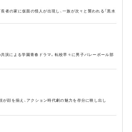
億万長者の家に仮面の怪人が出現し、一族が次々と襲われる「黒水
の共演による学園青春ドラマ。転校早々に男子バレーボール部
精鋭が顔を揃え、アクション時代劇の魅力を存分に映し出し