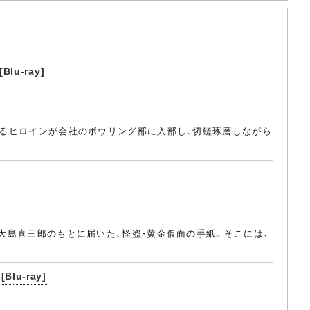
u-ray]
演じるヒロインが会社のボウリング部に入部し、切磋琢磨しながら
・大島喜三郎のもとに届いた、怪盗・黄金仮面の手紙。そこには、
u-ray]