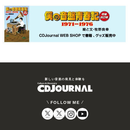
新しい⾳楽の発⾒と体験を
FOLLOW ME
CDJ
オーディオ