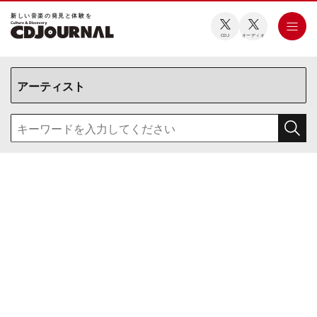
新しい⾳楽の発⾒と体験を
CDJ
オーディオ