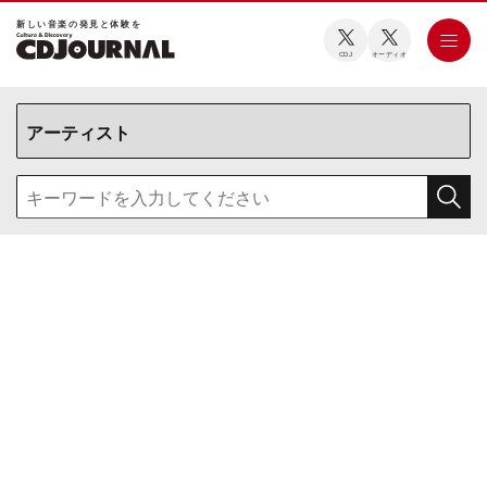
新しい⾳楽の発⾒と体験を
CDJ
オーディオ