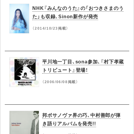
NHK『みんなのうた』の「おつきさまのう
た」も収録、Sinon新作が発売
（2014/10/23掲載）
平川地一丁目、sona参加、『村下孝蔵
トリビュート』登場！
（2006/06/08掲載）
邦ボサノヴァ界の巧、中村善郎が弾
き語りアルバムを発売!!