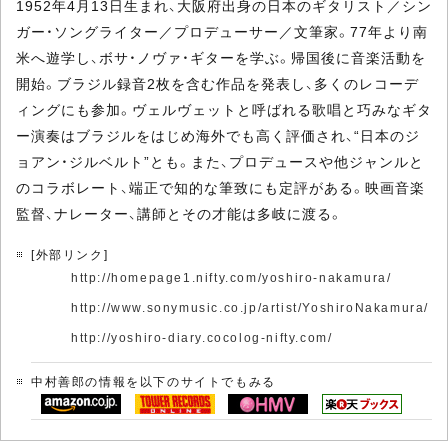
1952年4月13日生まれ、大阪府出身の日本のギタリスト／シン
ガー・ソングライター／プロデューサー／文筆家。77年より南
米へ遊学し、ボサ・ノヴァ・ギターを学ぶ。帰国後に音楽活動を
開始。ブラジル録音2枚を含む作品を発表し、多くのレコーデ
ィングにも参加。ヴェルヴェットと呼ばれる歌唱と巧みなギタ
ー演奏はブラジルをはじめ海外でも高く評価され、“日本のジ
ョアン・ジルベルト”とも。また、プロデュースや他ジャンルと
のコラボレート、端正で知的な筆致にも定評がある。映画音楽
監督、ナレーター、講師とその才能は多岐に渡る。
[外部リンク]
http://homepage1.nifty.com/yoshiro-nakamura/
http://www.sonymusic.co.jp/artist/YoshiroNakamura/
http://yoshiro-diary.cocolog-nifty.com/
中村善郎の情報を以下のサイトでもみる