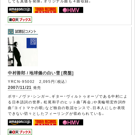
しても真価を発揮。オリジナル曲も４曲収録。
中村善郎 / 地球儀の白い雪 [廃盤]
YRCN-95002 2,095円（税込）
2007/11/21
発売
ボサ・ノヴァ・シンガー、ギター・ヴィルトゥオーゾである中村によ
る日本語詞の世界。松尾和子のヒット曲「再会」や美輪明宏作詞作
曲「ヨイトマケの唄」など独自の歌謡センスで、日本人にしか表現
できない切々としたフィーリングが収められている。