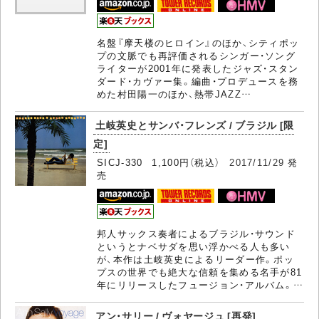
名盤『摩天楼のヒロイン』のほか、シティポッ
プの文脈でも再評価されるシンガー・ソング
ライターが2001年に発表したジャズ・スタン
ダード・カヴァー集。編曲・プロデュースを務
めた村田陽一のほか、熱帯JAZZ…
土岐英史とサンバ・フレンズ / ブラジル [限
定]
SICJ-330 1,100円（税込）
2017/11/29
発
売
邦人サックス奏者によるブラジル・サウンド
というとナベサダを思い浮かべる人も多い
が、本作は土岐英史によるリーダー作。ポッ
プスの世界でも絶大な信頼を集める名手が81
年にリリースしたフュージョン・アルバム。…
アン・サリー / ヴォヤージュ [再発]