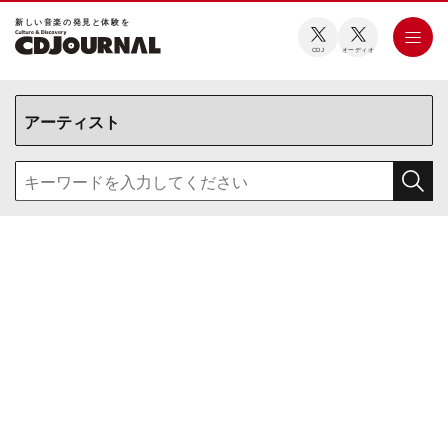
新しい⾳楽の発⾒と体験を
CDJ
オーディオ