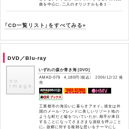
曲を中心に、二人のオリジナルも各１…
「CD一覧リスト」をすべてみる»
DVD／Blu-ray
いずれの森か青き海 [DVD]
AMAD-079 4,180円（税込）
2006/12/22
発
売
工業都市の海沿いに暮らすアオイ。彼女は外
国のメール・フレンドに美しいリゾート地の
ような町だと嘘をついていたが、相手が来日
することになってさまざまな波紋を呼ぶこと
に。故郷に対する複雑な思いをテーマにし