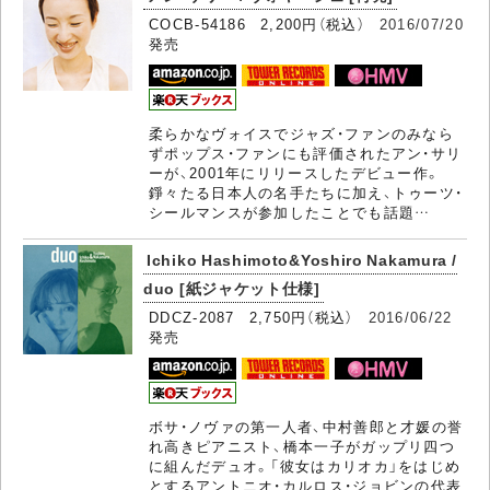
COCB-54186 2,200円（税込）
2016/07/20
発売
柔らかなヴォイスでジャズ・ファンのみなら
ずポップス・ファンにも評価されたアン・サリ
ーが、2001年にリリースしたデビュー作。
錚々たる日本人の名手たちに加え、トゥーツ・
シールマンスが参加したことでも話題…
Ichiko Hashimoto&Yoshiro Nakamura /
duo [紙ジャケット仕様]
DDCZ-2087 2,750円（税込）
2016/06/22
発売
ボサ・ノヴァの第一人者、中村善郎と才媛の誉
れ高きピアニスト、橋本一子がガップリ四つ
に組んだデュオ。「彼女はカリオカ」をはじめ
とするアントニオ・カルロス・ジョビンの代表