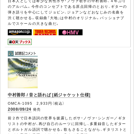
日本人としては希少な男性ボサ・ノヴァ歌手の中村善郎、４年ぶり
のアルバム。今作のコンセプトである原点回帰のとおり、ギターの
弾き語りを中心にしてジョビン、ジョアンなどおなじみの名曲を
渋く聴かせる。収録曲「大地」は中村のオリジナル。パッショナブ
ルでスケールの大きな曲だ。
中村善郎 / 音と語れば [紙ジャケット仕様]
OMCA-1095 2,933円（税込）
2008/09/24
発売
前２作で日本語詞の世界を披露したボサ・ノヴァ・シンガー／ギタ
リストの中村が、再び自己のルーツに回帰し、多重録音したギター
とポルトガル語詞で聴かせる。歌もさることながら、ギタリストと