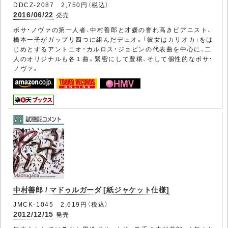
DDCZ-2087 2,750円（税込）
2016/06/22
発売
ボサ・ノヴァの第一人者、中村善郎と才媛の誉れ高きピアニスト、
橋本一子がガップリ四つに組んだデュオ。「彼女はカリオカ」をは
じめとするアントニオ・カルロス・ジョビンの代表曲を中心に、二
人のオリジナルも各１曲。緊密にして豊穣、そして個性的なボサ・
ノヴァ。
中村善郎 / マドゥルガーダ [紙ジャケット仕様]
JMCK-1045 2,619円（税込）
2012/12/15
発売