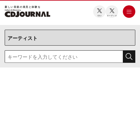
新しい⾳楽の発⾒と体験を
CDJ
オーディオ