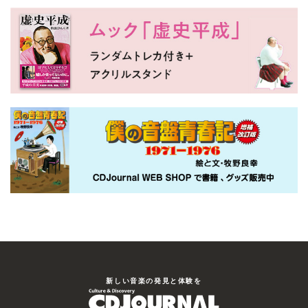
新しい⾳楽の発⾒と体験を