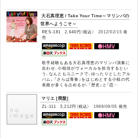
大石真理恵 / Take Your Time～マリンバの
世界へようこそ～
RES-181 2,640円（税込）
2012/02/15
発
売
歌手経験もある大石真理恵のマリンバ演奏に
合わせ、小椋佳がヴォーカルを担当するとい
う、なんともユニークで、ゆったりとしたアル
バム。「さらば青春」をはじめとする小椋の代
表曲が多くを占めるが、「歴史」と「恋…
マリエ [廃盤]
ZL-111 3,212円（税込）
1988/09/05
発売