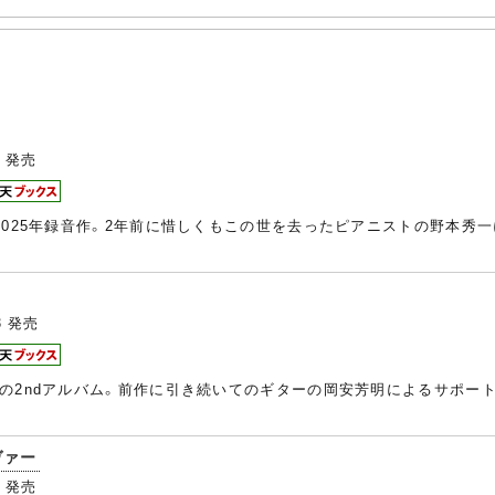
4
発売
2025年録音作。2年前に惜しくもこの世を去ったピアニストの野本秀
3
発売
の2ndアルバム。前作に引き続いてのギターの岡安芳明によるサポー
ヴァー
0
発売