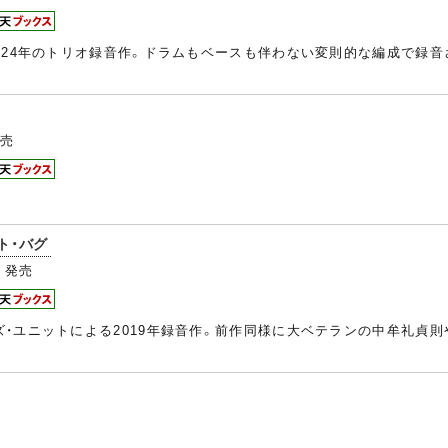
024年のトリオ録音作。ドラムもベースも伴わない変則的な編成で録音
売
ト・バグ
3
発売
・ユニットによる2019年録音作。前作同様に大ベテランの中牟礼貞則