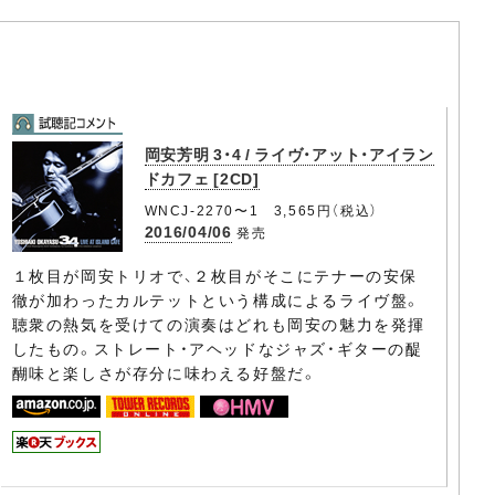
岡安芳明 3・4 / ライヴ・アット・アイラン
ドカフェ [2CD]
WNCJ-2270〜1 3,565円（税込）
2016/04/06
発売
１枚目が岡安トリオで、２枚目がそこにテナーの安保
徹が加わったカルテットという構成によるライヴ盤。
聴衆の熱気を受けての演奏はどれも岡安の魅力を発揮
したもの。ストレート・アヘッドなジャズ・ギターの醍
醐味と楽しさが存分に味わえる好盤だ。