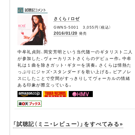
さくら / ロゼ
GWNS-5001 3,055円（税込）
2016/01/20
発売
中牟礼貞則、岡安芳明という当代随一のギタリスト二人
が参加した、ヴォーカリストさくらのデビュー作。中牟
礼は１曲を除きガット・ギターを演奏。さくらは情熱た
っぷりにジャズ・スタンダードを歌い上げる。ピアノレ
スにしたことで空間がすっきりしてヴォーカルの情緒
ある印象が際立っている。
「試聴記（ミニ・レビュー）」をすべてみる»