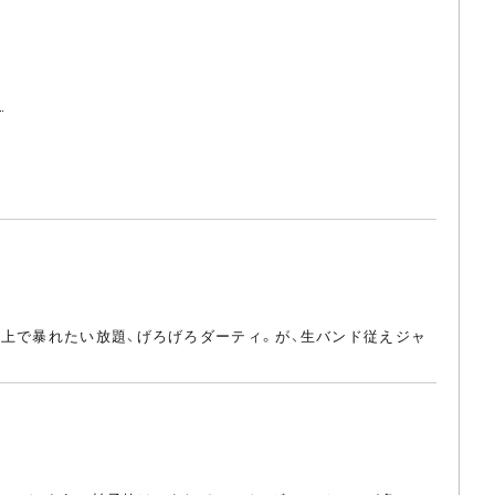
]
ク上で暴れたい放題、げろげろダーティ。が、生バンド従えジャ