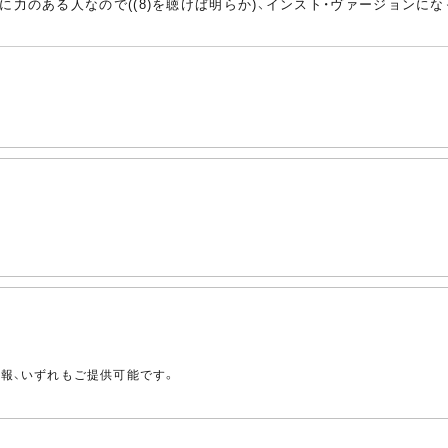
に力のある人なので((8)を聴けば明らか)、インスト・ヴァージョン
。
情報、いずれもご提供可能です。