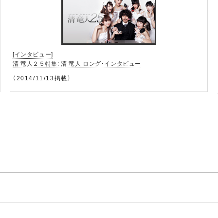
[インタビュー]
清 竜人２５特集: 清 竜人 ロング・インタビュー
（2014/11/13掲載）