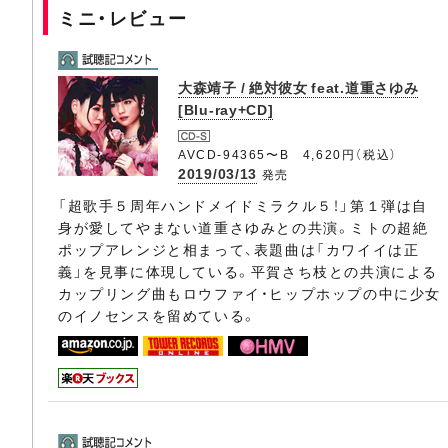
ミニ・レビュー
大森靖子 / 絶対彼女 feat.道重さゆみ
[Blu-ray+CD]
AVCD-94365〜B 4,620円（税込）
2019/03/13
発売
「超歌手５周年ハンドメイドミラクル５！」第１弾は自
身が愛してやまない道重さゆみとの共演。ミトの超絶
ポップアレンジと相まって、表題曲は「カワイイは正
義」を見事に体現している。平賀さち枝との共演による
カップリング曲もロウファイ・ヒップホップの中に少女
のイノセンスを留めている。