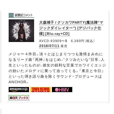
大森靖子 / クソカワPARTY(魔法陣“マ
ジックダイレイター”) [デジパック仕
様] [Blu-ray+CD]
AVCD-93909〜B 6,380円（税込）
2018/07/11
発売
メジャー４作目。淡々とはじまりつつも激情まみれに
なるリード曲「死神」をはじめ、“クソみたいな”日常、人
生といったものが、彼女の鋭利な言葉でカワイくエッジ
の効いたメロディに乗って迫ってくる。「東京と今日」
といった弾き語り曲を除くサウンド・プロデュースは
ANCHOR。