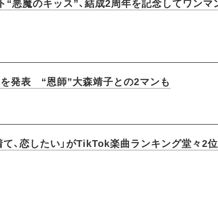
ト“悪魔のキッス”、結成2周年を記念してワンマ
業を発表 “恩師”大森靖子との2マンも
て、恋したい」がTikTok楽曲ランキング堂々2