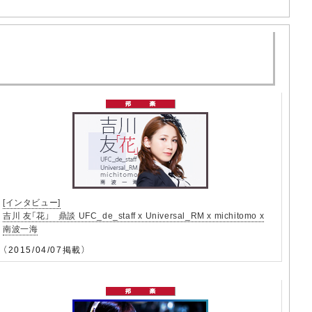
[インタビュー]
吉川 友「花」 鼎談 UFC_de_staff x Universal_RM x michitomo x
南波一海
（2015/04/07掲載）