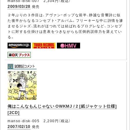
manso-disk-007 2,304円（税込）
2009/03/28
発売
２年ぶりの３作目は、アヴァン・ポップな前半、静謐な音響詩に似
た後半からなるコンセプト・アルバム。フリーキーな中に詩情を滲
ませるジャズ、流れがほつれては結ばれるプログレなど、コンセプ
トに対する仕掛けは意表をつきながらも圧倒的説得力を湛えてい
る。
俺はこんなもんじゃない OWKMJ / 2 [紙ジャケット仕様]
[2CD]
manso-disk-005 2,200円（税込）
2007/02/10
発売