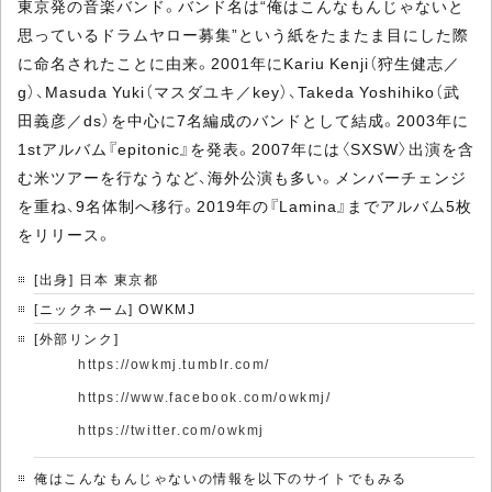
東京発の音楽バンド。バンド名は“俺はこんなもんじゃないと
思っているドラムヤロー募集”という紙をたまたま目にした際
に命名されたことに由来。2001年にKariu Kenji（狩生健志／
g）、Masuda Yuki（マスダユキ／key）、Takeda Yoshihiko（武
田義彦／ds）を中心に7名編成のバンドとして結成。2003年に
1stアルバム『epitonic』を発表。2007年には〈SXSW〉出演を含
む米ツアーを行なうなど、海外公演も多い。メンバーチェンジ
を重ね、9名体制へ移行。2019年の『Lamina』までアルバム5枚
をリリース。
[出身] 日本 東京都
[ニックネーム] OWKMJ
[外部リンク]
https://owkmj.tumblr.com/
https://www.facebook.com/owkmj/
https://twitter.com/owkmj
俺はこんなもんじゃないの情報を以下のサイトでもみる