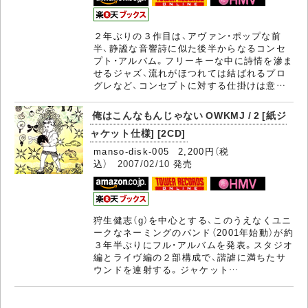
２年ぶりの３作目は、アヴァン・ポップな前
半、静謐な音響詩に似た後半からなるコンセ
プト・アルバム。フリーキーな中に詩情を滲ま
せるジャズ、流れがほつれては結ばれるプロ
グレなど、コンセプトに対する仕掛けは意…
俺はこんなもんじゃない OWKMJ / 2 [紙ジ
ャケット仕様] [2CD]
manso-disk-005 2,200円（税
込）
2007/02/10
発売
狩生健志（g）を中心とする、このうえなくユニ
ークなネーミングのバンド（2001年始動）が約
３年半ぶりにフル・アルバムを発表。スタジオ
編とライヴ編の２部構成で、諧謔に満ちたサ
ウンドを連射する。ジャケット…