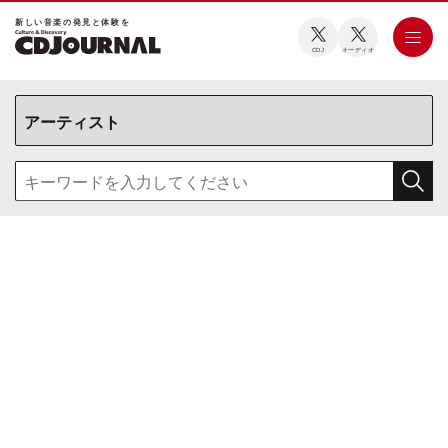
新しい⾳楽の発⾒と体験を
CDJ
オーディオ