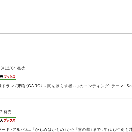
13/12/04
発売
マ『牙狼〈GARO〉～闇を照らす者～』のエンディング・テーマ「So Lon
07
発売
ード・アルバム。「かもめはかもめ」から「雪の華」まで、年代も性別も