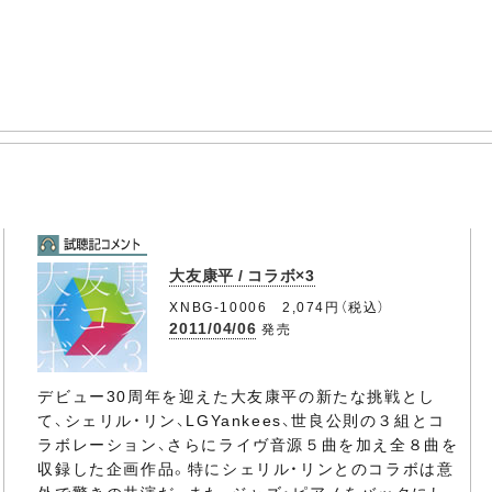
大友康平 / コラボ×3
XNBG-10006 2,074円（税込）
2011/04/06
発売
デビュー30周年を迎えた大友康平の新たな挑戦とし
て、シェリル・リン、LGYankees、世良公則の３組とコ
ラボレーション、さらにライヴ音源５曲を加え全８曲を
収録した企画作品。特にシェリル・リンとのコラボは意
外で驚きの共演だ。また、ジャズ・ピアノをバックにし