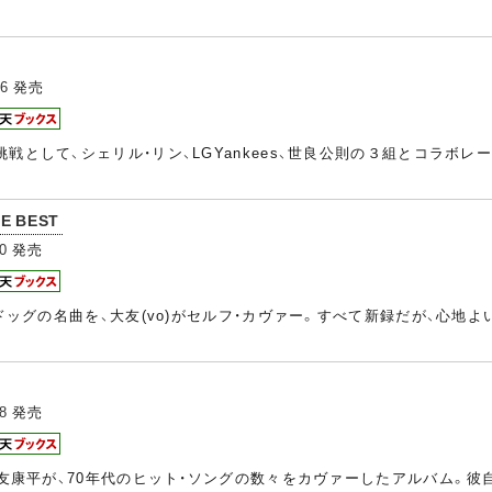
06
発売
戦として、シェリル・リン、LGYankees、世良公則の３組とコラボ
E BEST
0
発売
・ドッグの名曲を、大友(vo)がセルフ・カヴァー。すべて新録だが、心
8
発売
大友康平が、70年代のヒット・ソングの数々をカヴァーしたアルバム。彼