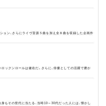
レーション、さらにライヴ音源５曲を加え全８曲を収録した企画作
地よいロックンロールは健在だ。さらに、俳優としての活躍で磨か
自身もその世代に当たる、当時10～30代だった人には、懐かし