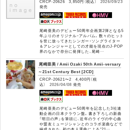
CRCP-20626 3,850円（税込）
2026/09/23
発売
尾崎亜美のデビュー50周年企画第2弾となる5
年ぶりのオリジナル・アルバム。数々のヒット
を世に放ってきたシンガー・ソングライター
＆アレンジャーとしての才能を現在のJ-POP
界のなかで存分に発揮した、尾崎…
尾崎亜美 / Amii Ozaki 50th Amii-versary
～21st Century Best [2CD]
CRCP-20621〜2 4,400円（税
込）
2026/04/08
発売
尾崎亜美のデビュー50周年を記念した3社連
動企画の日本クラウン盤。書き下ろしの新曲
「明日の声」を筆頭に、近年のライヴの中心曲
や盟友ミュージシャンとのコラボ楽曲などで
編成された、初の本人選曲による“21…