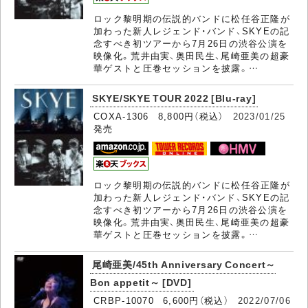
ロック黎明期の伝説的バンドに松任谷正隆が
加わった新人レジェンド・バンド、SKYEの記
念すべき初ツアーから7月26日の渋谷公演を
映像化。荒井由実、奥田民生、尾崎亜美の超豪
華ゲストと圧巻セッションを披露。…
SKYE/SKYE TOUR 2022 [Blu-ray]
COXA-1306 8,800円（税込）
2023/01/25
発売
ロック黎明期の伝説的バンドに松任谷正隆が
加わった新人レジェンド・バンド、SKYEの記
念すべき初ツアーから7月26日の渋谷公演を
映像化。荒井由実、奥田民生、尾崎亜美の超豪
華ゲストと圧巻セッションを披露。…
尾崎亜美/45th Anniversary Concert～
Bon appetit～ [DVD]
CRBP-10070 6,600円（税込）
2022/07/06