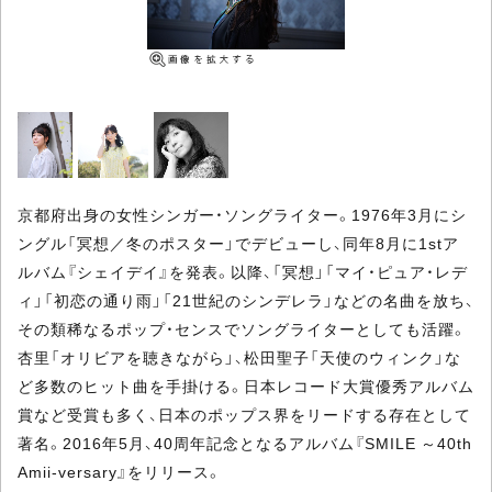
京都府出身の女性シンガー・ソングライター。1976年3月にシ
ングル「冥想／冬のポスター」でデビューし、同年8月に1stア
ルバム『シェイデイ』を発表。以降、「冥想」「マイ・ピュア・レデ
ィ」「初恋の通り雨」「21世紀のシンデレラ」などの名曲を放ち、
その類稀なるポップ・センスでソングライターとしても活躍。
杏里「オリビアを聴きながら」、松田聖子「天使のウィンク」な
ど多数のヒット曲を手掛ける。日本レコード大賞優秀アルバム
賞など受賞も多く、日本のポップス界をリードする存在として
著名。2016年5月、40周年記念となるアルバム『SMILE ～40th
Amii-versary』をリリース。