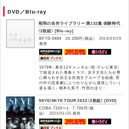
DVD／Blu-ray
昭和の名作ライブラリー 第132集 体験時代
〈2枚組〉 [Blu-ray]
BFTD-0484 24,200円（税込）
2024/03/29
発売
1979年、東京12チャンネル（現・テレビ東京）
で放送された青春ドラマ。女子大生たちが男
に縛られず自立を目指すグループを結成、世
の中の悲喜劇にぶつかりながら成長していく
姿を描く。相本久美子、竹田かほり…
SKYE/SKYE TOUR 2022〈2枚組〉 [DVD]
COBA-7320〜1 7,700円（税
込）
2023/01/25
発売