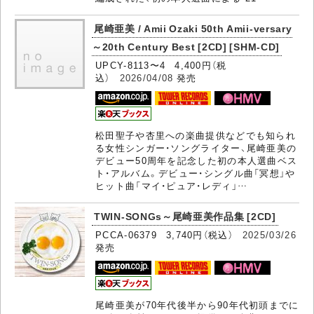
尾崎亜美 / Amii Ozaki 50th Amii-versary
～20th Century Best [2CD] [SHM-CD]
UPCY-8113〜4 4,400円（税
込）
2026/04/08
発売
松田聖子や杏里への楽曲提供などでも知られ
る女性シンガー・ソングライター、尾崎亜美の
デビュー50周年を記念した初の本人選曲ベス
ト・アルバム。デビュー・シングル曲「冥想」や
ヒット曲「マイ・ピュア・レディ」…
TWIN-SONGs～尾崎亜美作品集 [2CD]
PCCA-06379 3,740円（税込）
2025/03/26
発売
尾崎亜美が70年代後半から90年代初頭までに