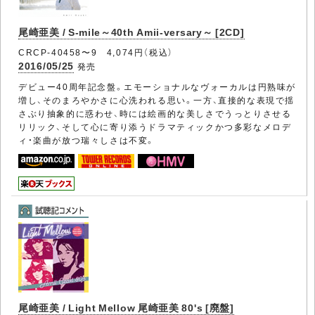
尾崎亜美 / S-mile～40th Amii-versary～ [2CD]
CRCP-40458〜9 4,074円（税込）
2016/05/25
発売
デビュー40周年記念盤。エモーショナルなヴォーカルは円熟味が
増し、そのまろやかさに心洗われる思い。一方、直接的な表現で揺
さぶり抽象的に惑わせ、時には絵画的な美しさでうっとりさせる
リリック、そして心に寄り添うドラマティックかつ多彩なメロデ
ィ・楽曲が放つ瑞々しさは不変。
尾崎亜美 / Light Mellow 尾崎亜美 80's [廃盤]