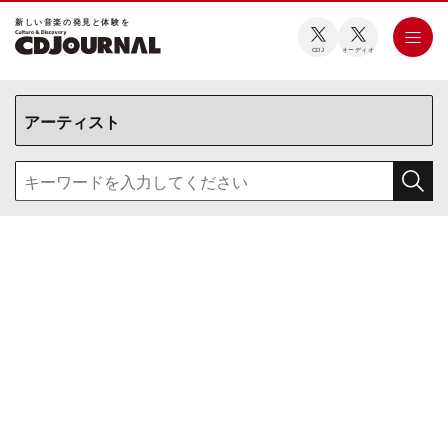
新しい⾳楽の発⾒と体験を
CDJ
オーディオ