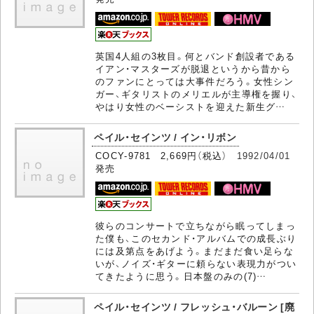
英国4人組の3枚目。何とバンド創設者である
イアン・マスターズが脱退というから昔から
のファンにとっては大事件だろう。女性シン
ガー、ギタリストのメリエルが主導権を握り、
やはり女性のベーシストを迎えた新生グ…
ペイル・セインツ / イン・リボン
COCY-9781 2,669円（税込）
1992/04/01
発売
彼らのコンサートで立ちながら眠ってしまっ
た僕も、このセカンド・アルバムでの成長ぶり
には及第点をあげよう。まだまだ食い足らな
いが、ノイズ・ギターに頼らない表現力がつい
てきたように思う。日本盤のみの(7)…
ペイル・セインツ / フレッシュ・バルーン [廃