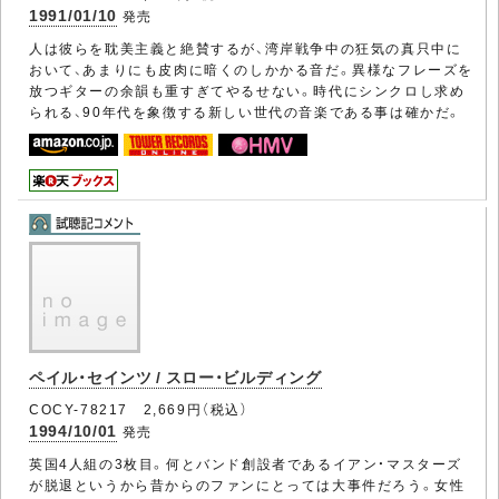
1991/01/10
発売
人は彼らを耽美主義と絶賛するが、湾岸戦争中の狂気の真只中に
おいて、あまりにも皮肉に暗くのしかかる音だ。異様なフレーズを
放つギターの余韻も重すぎてやるせない。時代にシンクロし求め
られる、90年代を象徴する新しい世代の音楽である事は確かだ。
ペイル・セインツ / スロー・ビルディング
COCY-78217 2,669円（税込）
1994/10/01
発売
英国4人組の3枚目。何とバンド創設者であるイアン・マスターズ
が脱退というから昔からのファンにとっては大事件だろう。女性