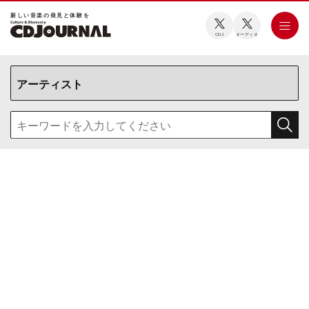
新しい⾳楽の発⾒と体験を
CDJ
オーディオ