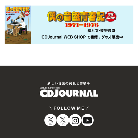
新しい⾳楽の発⾒と体験を
FOLLOW ME
CDJ
オーディオ