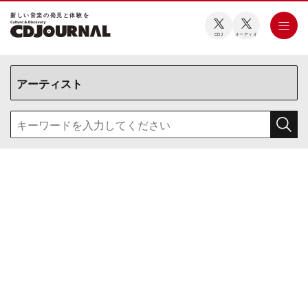
新しい⾳楽の発⾒と体験を
CDJ
オーディオ