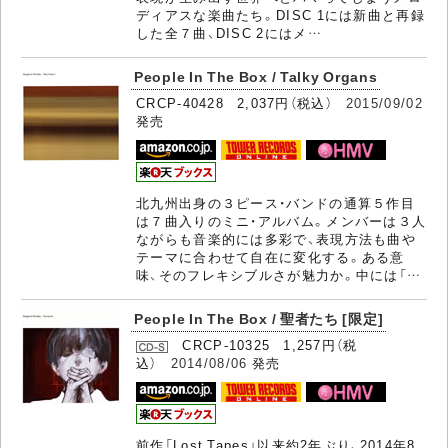
ディアスな楽曲たち。DISC 1には新曲と再録
した全７曲、DISC 2にはメ…
People In The Box / Talky Organs
CRCP-40428 2,037円（税込）
2015/09/02
発売
北九州出身の３ピース・バンドの通算５作目
は７曲入りのミニ・アルバム。メンバーは３人
ながらも音楽的には多彩で、表現方法も曲や
テーマに合わせて自在に変化する。ある意
味、そのフレキシブルさが魅力か。中には「…
People In The Box / 聖者たち [限定]
CRCP-10325 1,257円（税
込）
2014/08/06
発売
前作「Lost Tapes」以来約2年ぶり、2014年8