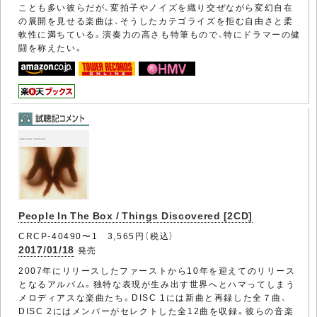
ことも多い彼らだが、変拍子やノイズを織り交ぜながら変幻自在
の展開を見せる楽曲は、そうしたカテゴライズを拒む自由さと柔
軟性に満ちている。演奏力の高さも特筆もので、特にドラマーの健
闘を称えたい。
People In The Box / Things Discovered [2CD]
CRCP-40490〜1 3,565円（税込）
2017/01/18
発売
2007年にリリースしたファーストから10年を迎えてのリリース
となるアルバム。独特な表現が生み出す世界へとハマってしまう
メロディアスな楽曲たち。DISC 1には新曲と再録した全７曲、
DISC 2にはメンバーがセレクトした全12曲を収録。彼らの音楽