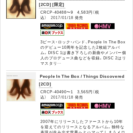
[2CD] [限定]
CRCP-40488〜9 4,583円（税
込）
2017/01/18
発売
3ピース・ロック・バンド、People In The Box
のデビュー10周年を記念した2枚組アルバ
ム。DISC 1は書き下ろしの新曲やメンバー個
人のプロデュース曲などを収録。DISC 2はリ
マスタリ…
People In The Box / Things Discovered
[2CD]
CRCP-40490〜1 3,565円（税
込）
2017/01/18
発売
2007年にリリースしたファーストから10年
を迎えてのリリースとなるアルバム。独特な
表現が生み出す世界へとハマってしまうメロ