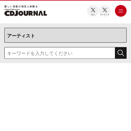
新しい⾳楽の発⾒と体験を
CDJ
オーディオ