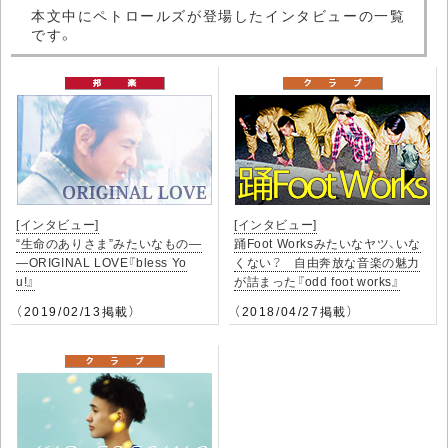
本文中にペトロールズが登場したインタビューの一覧
です。
[インタビュー]
[インタビュー]
“生命のありさま”みたいなもの―
踊Foot Worksみたいなヤツ、いな
―ORIGINAL LOVE『bless Yo
くない？ 自由奔放な音楽の魅力
u!』
が詰まった『odd foot works』
（2019/02/13掲載）
（2018/04/27掲載）