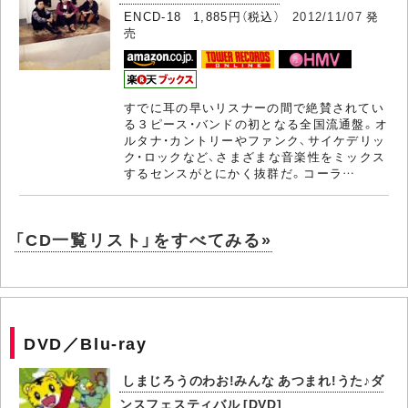
ENCD-18 1,885円（税込）
2012/11/07
発
売
すでに耳の早いリスナーの間で絶賛されてい
る３ピース・バンドの初となる全国流通盤。オ
ルタナ・カントリーやファンク、サイケデリッ
ク・ロックなど、さまざまな音楽性をミックス
するセンスがとにかく抜群だ。コーラ…
「CD一覧リスト」をすべてみる»
DVD／Blu-ray
しまじろうのわお!みんな あつまれ!うた♪ダ
ンスフェスティバル [DVD]