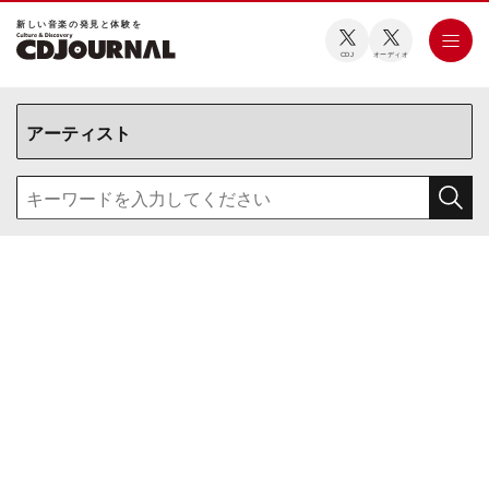
新しい⾳楽の発⾒と体験を
CDJ
オーディオ