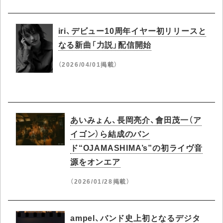
iri、デビュー10周年イヤー初リリースと
なる新曲「力説」配信開始
（2026/04/01掲載）
あいみょん、長岡亮介、會田茂一（ア
イゴン）ら結成のバン
ド“OJAMASHIMA’s”の初ライヴ音
源をオンエア
（2026/01/28掲載）
ampel、バンド史上初となるデジタ