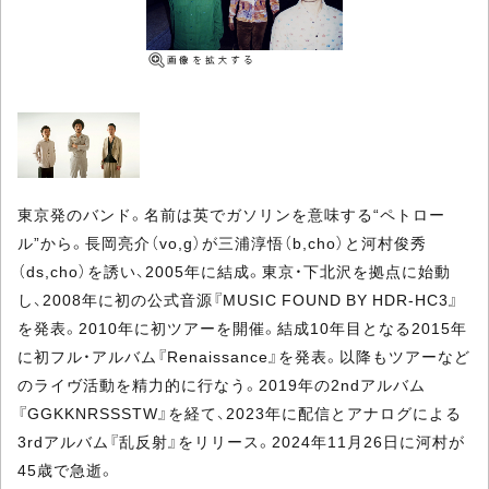
東京発のバンド。名前は英でガソリンを意味する“ペトロー
ル”から。長岡亮介（vo,g）が三浦淳悟（b,cho）と河村俊秀
（ds,cho）を誘い、2005年に結成。東京・下北沢を拠点に始動
し、2008年に初の公式音源『MUSIC FOUND BY HDR-HC3』
を発表。2010年に初ツアーを開催。結成10年目となる2015年
に初フル・アルバム『Renaissance』を発表。以降もツアーなど
のライヴ活動を精力的に行なう。2019年の2ndアルバム
『GGKKNRSSSTW』を経て、2023年に配信とアナログによる
3rdアルバム『乱反射』をリリース。2024年11月26日に河村が
45歳で急逝。