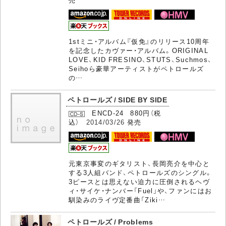
1stミニ・アルバム『仮免』のリリース10周年
を記念したカヴァー・アルバム。ORIGINAL
LOVE、KID FRESINO、STUTS、Suchmos、
Seihoら豪華アーティストがペトロールズ
の…
ペトロールズ / SIDE BY SIDE
ENCD-24 880円（税
込）
2014/03/26
発売
元東京事変のギタリスト、長岡亮介を中心と
する3人組バンド、ペトロールズのシングル。
3ピースとは思えない迫力に圧倒されるヘヴ
ィ・サイケ・ナンバー「Fuel」や、ファンにはお
馴染みのライヴ定番曲「Ziki…
ペトロールズ / Problems