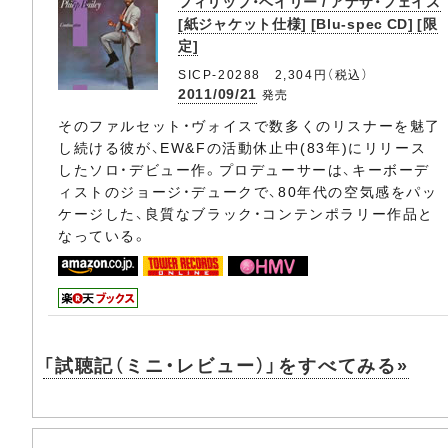
フィリップ・ベイリー / アナザ・フェイス
[紙ジャケット仕様] [Blu-spec CD] [限
定]
SICP-20288 2,304円（税込）
2011/09/21
発売
そのファルセット・ヴォイスで数多くのリスナーを魅了
し続ける彼が、EW&Fの活動休止中(83年)にリリース
したソロ・デビュー作。プロデューサーは、キーボーデ
ィストのジョージ・デュークで、80年代の空気感をパッ
ケージした、良質なブラック・コンテンポラリー作品と
なっている。
「試聴記（ミニ・レビュー）」をすべてみる»