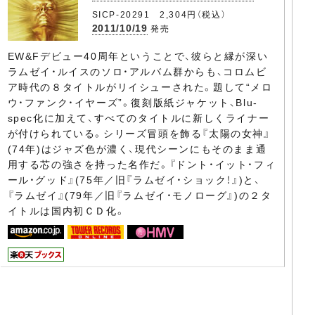
SICP-20291 2,304円（税込）
2011/10/19
発売
EW&Fデビュー40周年ということで、彼らと縁が深い
ラムゼイ・ルイスのソロ・アルバム群からも、コロムビ
ア時代の８タイトルがリイシューされた。題して“メロ
ウ・ファンク・イヤーズ”。復刻版紙ジャケット、Blu-
spec化に加えて、すべてのタイトルに新しくライナー
が付けられている。シリーズ冒頭を飾る『太陽の女神』
(74年)はジャズ色が濃く、現代シーンにもそのまま通
用する芯の強さを持った名作だ。『ドント・イット・フィ
ール・グッド』(75年／旧『ラムゼイ・ショック！』)と、
『ラムゼイ』(79年／旧『ラムゼイ・モノローグ』)の２タ
イトルは国内初ＣＤ化。