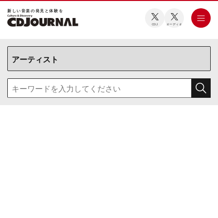
新しい⾳楽の発⾒と体験を
CDJ
オーディオ