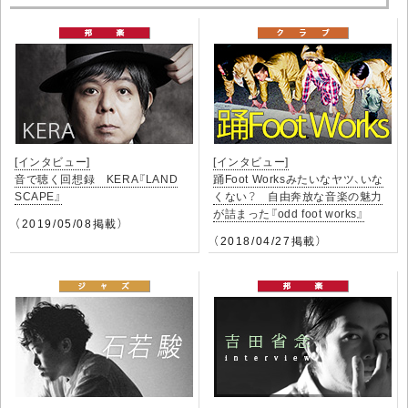
[インタビュー]
[インタビュー]
音で聴く回想録 KERA『LAND
踊Foot Worksみたいなヤツ、いな
SCAPE』
くない？ 自由奔放な音楽の魅力
が詰まった『odd foot works』
（2019/05/08掲載）
（2018/04/27掲載）