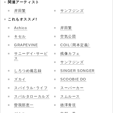
関連アーティスト
岸田繁
サンフジンズ
これもオススメ！
Achico
岸田繁
キセル
空気公団
GRAPEVINE
COIL（岡本定義）
サニーデイ・サービ
残像カフェ
ス
サンフジンズ
しろつめ備忘録
SINGER SONGER
ズカイ
SCOOBIE DO
スパイラル・ライフ
スーパーカー
スパルタローカルズ
スムルース
曽我部恵一
徳澤青弦