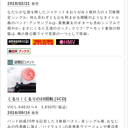
2018/02/21
発売
なだらかな波を映したジャケット＆おりがみ１枚封入の１万枚限
定シングル。何も言わずとも心を和ませる潮騒のようなタイトル
曲のバンド・アンサンブルは、屋敷豪太のギターも含めシンプルで
穏やか。まさにくるり王道のロック。クリフ・アーモンド参加の別
版は、梅小路公園ライヴ音源の一つとして収録。
くるり / くるりの20回転 [3CD]
VICL-64632〜4 3,850円（税込）
2016/09/14
発売
バンド結成20年を記念した３枚組ベスト。全シングル曲、おなじ
みの代表曲に加え、「ハイウェイ」の未発表ヴァージョンや東日本