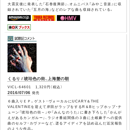
大震災後に発表した「石巻復興節」、オムニバス『みやこ音楽』に収
録されていた「五月の海」などのレアな曲も収録されている。
くるり / 琥珀色の街、上海蟹の朝
VICL-64601 1,320円（税込）
2016/07/06
発売
６曲入りＥＰ。ゲスト・ヴォーカルにUCARY＆THE
VALENTINEを迎えて岸田がラップをするR＆Bヒップホップ・チ
ューン「琥珀色の街～」や『みんなのうた』に書き下ろした「かんが
えがあるカンガルー」、ラジオ番組関係の３曲に土岐麻子への提供
曲のセルフ・カヴァーなど、迸るアイディアを詰め込んだ近況報告
のような作品。