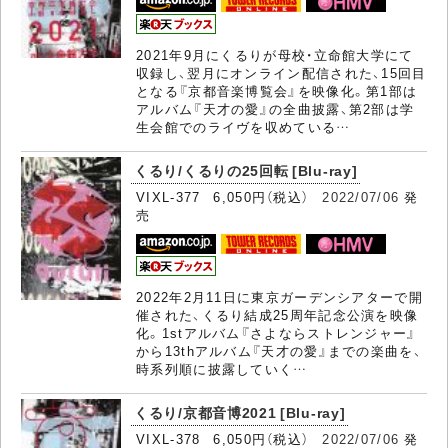
2021年9月にくるりが母校・立命館大学にて
収録し、翌月にオンライン配信された、15回目
となる『京都音楽博覧会』を映像化。第1部は
アルバム『天才の愛』の全曲披露、第2部は学
生会館でのライヴを収めている…
くるり/くるりの25回転 [Blu-ray]
VIXL-377 6,050円（税込）
2022/07/06
発
売
2022年2月11日に東京ガーデンシアターで開
催された、くるり結成25周年記念公演を映像
化。1stアルバム『さよならストレンジャー』
から13thアルバム『天才の愛』までの楽曲を、
時系列順に披露していく…
くるり/京都音博2021 [Blu-ray]
VIXL-378 6,050円（税込）
2022/07/06
発