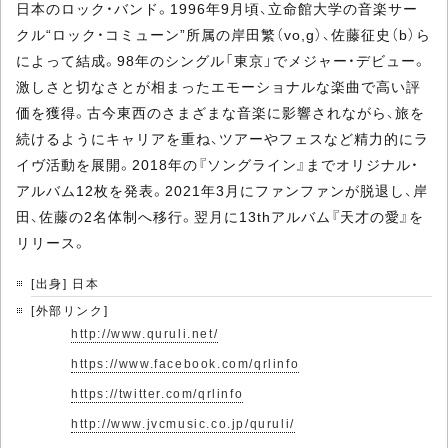
日本のロック・バンド。1996年9月頃、立命館大学の音楽サー
クル“ロック・コミューン”所属の岸田繁（vo,g）、佐藤征史（b）ら
によって結成。98年のシングル「東京」でメジャー・デビュー。
激しさと切なさとが相まったエモーショナルな楽曲で高い評
価を獲得。古今東西のさまざまな音楽に影響されながら、旅を
続けるようにキャリアを重ね、ツアーやフェスなど精力的にラ
イヴ活動を展開。2018年の『ソングライン』までオリジナル・
アルバム12枚を発表。2021年3月にファンファンが脱退し、岸
田、佐藤の2名体制へ移行。翌月に13thアルバム『天才の愛』を
リリース。
[出身] 日本
[外部リンク]
http://www.quruli.net/
https://www.facebook.com/qrlinfo
https://twitter.com/qrlinfo
http://www.jvcmusic.co.jp/quruli/