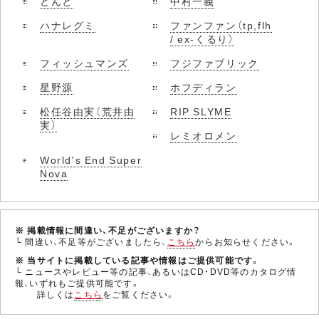
どんと
中村一義
ハナレグミ
ファンファン（tp,flh
/ ex-くるり）
フィッシュマンズ
フジファブリック
星野源
ホフディラン
松任谷由実（荒井由
RIP SLYME
実）
レミオロメン
World's End Super
Nova
※ 掲載情報に間違い、不足がございますか？
└ 間違い、不足等がございましたら、
こちら
からお知らせください。
※ 当サイトに掲載している記事や情報はご提供可能です。
└ ニュースやレビュー等の記事、あるいはCD・DVD等のカタログ情
報、いずれもご提供可能です。
詳しくは
こちら
をご覧ください。