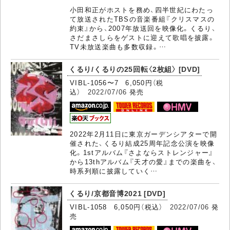
小田和正がホストを務め、四半世紀にわたっ
て放送されたTBSの音楽番組『クリスマスの
約束』から、2007年放送回を映像化。くるり、
さだまさしらをゲストに迎えて歌唱を披露。
TV未放送楽曲も多数収録。…
くるり/くるりの25回転〈2枚組〉 [DVD]
VIBL-1056〜7 6,050円（税
込）
2022/07/06
発売
2022年2月11日に東京ガーデンシアターで開
催された、くるり結成25周年記念公演を映像
化。1stアルバム『さよならストレンジャー』
から13thアルバム『天才の愛』までの楽曲を、
時系列順に披露していく…
くるり/京都音博2021 [DVD]
VIBL-1058 6,050円（税込）
2022/07/06
発
売