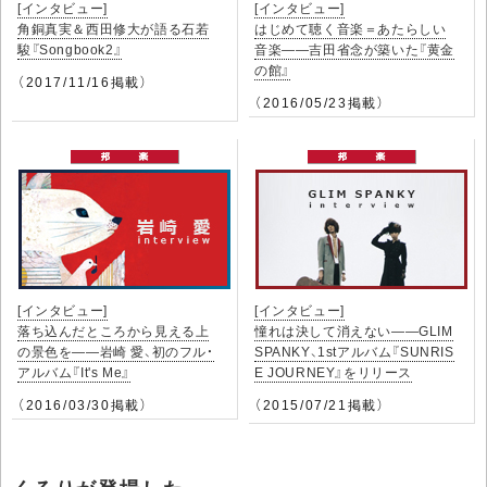
[インタビュー]
[インタビュー]
角銅真実＆西田修大が語る石若
はじめて聴く音楽＝あたらしい
駿『Songbook2』
音楽――吉田省念が築いた『黄金
の館』
（2017/11/16掲載）
（2016/05/23掲載）
[インタビュー]
[インタビュー]
落ち込んだところから見える上
憧れは決して消えない――GLIM
の景色を――岩崎 愛、初のフル・
SPANKY、1stアルバム『SUNRIS
アルバム『It's Me』
E JOURNEY』をリリース
（2016/03/30掲載）
（2015/07/21掲載）