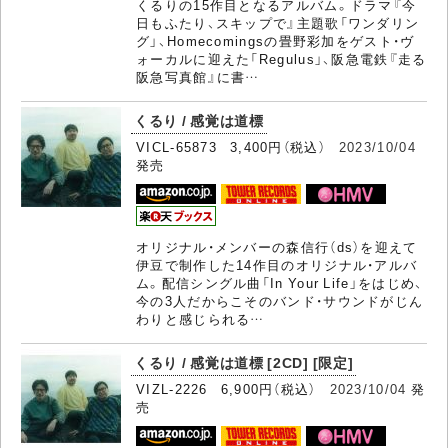
くるりの15作目となるアルバム。ドラマ『今
日もふたり、スキップで』主題歌「ワンダリン
グ」、Homecomingsの畳野彩加をゲスト・ヴ
ォーカルに迎えた「Regulus」、阪急電鉄『走る
阪急写真館』に書…
くるり / 感覚は道標
VICL-65873 3,400円（税込）
2023/10/04
発売
オリジナル・メンバーの森信行（ds）を迎えて
伊豆で制作した14作目のオリジナル・アルバ
ム。配信シングル曲「In Your Life」をはじめ、
今の3人だからこそのバンド・サウンドがじん
わりと感じられる…
くるり / 感覚は道標 [2CD] [限定]
VIZL-2226 6,900円（税込）
2023/10/04
発
売