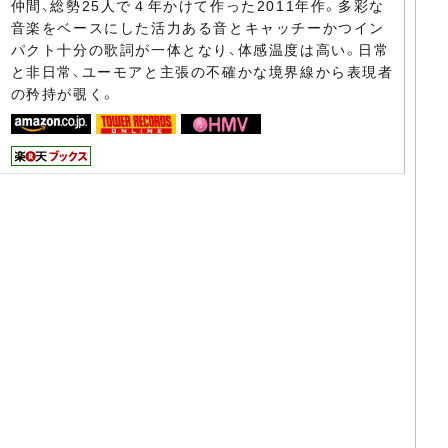
仲間、総勢25人で４年かけて作った2011年作。多彩な
音楽をベースにした活力ある音とキャッチーかつイン
パクト十分の歌詞が一体となり、体感温度は高い。日常
と非日常、ユーモアと主張の不確かな境界線から表現者
の矜持が覗く。