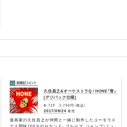
久住昌之&オーケストラQ / HONE「骨」
[デジパック仕様]
B-72F 2,750円（税込）
2017/09/24
発売
漫画家の久住昌之が仲間と一緒に制作したユーモラス
で人間味100％のセカンド。ブルーズ、ジャンプ・ミュ