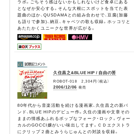
ラボ。ごちそう感はないかもしれないけど食卓にある
となぜか安心する。そんな大根にスポットを当てた表
題曲のほか、QUSDAMAとの組み合わせで、豆腐(加藤
も語りで参加)、納豆、キャベツの歌も収録。ホッコリと
あたたかくユニークな世界が広がる。
久住昌之&BLUE HIP / 自由の筈
ROBOT-018 2,304円（税込）
2006/12/06
発売
80年代から音楽活動を続ける漫画家、久住昌之の新バ
ンド、BLUE HIPのデビュー作。久住の漫画や文章その
ままの情感あふれるポップなフォーク・ロック。ヴォー
カルのGOCCI嬢がいい味出してます。ＣＤエクストラ
にクリップ２曲とみうらじゅんとの対談を収録。