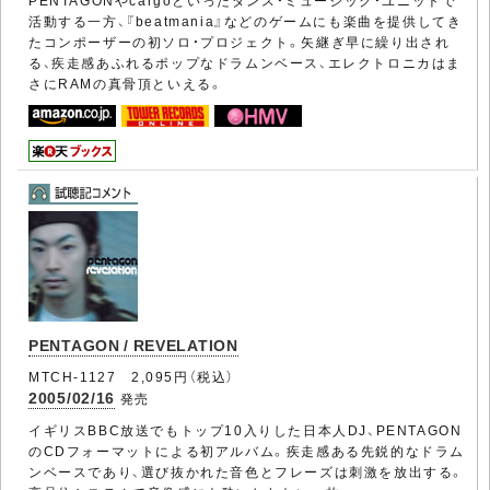
PENTAGONやcargoといったダンス・ミュージック・ユニットで
活動する一方、『beatmania』などのゲームにも楽曲を提供してき
たコンポーザーの初ソロ・プロジェクト。矢継ぎ早に繰り出され
る、疾走感あふれるポップなドラムンベース、エレクトロニカはま
さにRAMの真骨頂といえる。
PENTAGON / REVELATION
MTCH-1127 2,095円（税込）
2005/02/16
発売
イギリスBBC放送でもトップ10入りした日本人DJ、PENTAGON
のCDフォーマットによる初アルバム。疾走感ある先鋭的なドラム
ンベースであり、選び抜かれた音色とフレーズは刺激を放出する。