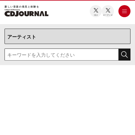
新しい⾳楽の発⾒と体験を
CDJ
オーディオ