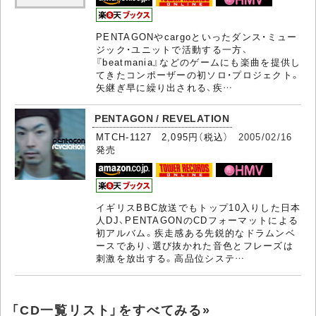
PENTAGONやcargoといったダンス・ミュー
ジック・ユニットで活動する一方、
『beatmania』などのゲームにも楽曲を提供し
てきたコンポーザーの初ソロ・プロジェクト。
矢継ぎ早に繰り出される、疾…
PENTAGON / REVELATION
MTCH-1127 2,095円（税込）
2005/02/16
発売
イギリスBBC放送でもトップ10入りした日本
人DJ、PENTAGONのCDフォーマットによる
初アルバム。疾走感ある先鋭的なドラムンベ
ースであり、選び抜かれた音色とフレーズは
刺激を放出する。高品位システ…
「CD一覧リスト」をすべてみる»