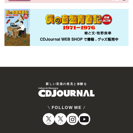
新しい⾳楽の発⾒と体験を
FOLLOW ME
CDJ
オーディオ