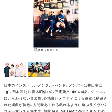
日本のインストゥルメンタル・バンド。メンバーは井出竜二
（g）、四本晶（g）、青木昭信（b）、三宅隆文（ds）の4名。ジャンル
にとらわれない音楽性、心地良いメロディによる緻密に構築さ
れた楽曲が特色。人間味あふれる戯れるように遊ぶライヴ・パ
フォーマンスも魅力で、朝霧JAM、METAMORPHOSEなどの