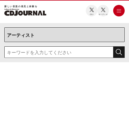
新しい⾳楽の発⾒と体験を
CDJ
オーディオ